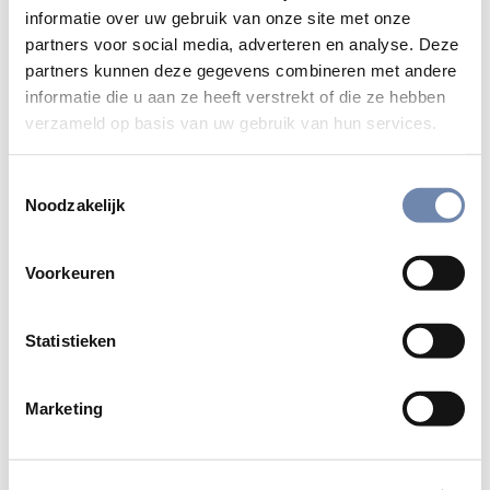
DRONGEN
informatie over uw gebruik van onze site met onze
partners voor social media, adverteren en analyse. Deze
Kom tot jezelf en tot God tijdens onze
partners kunnen deze gegevens combineren met andere
filmretraite. We laten je mediteren aan de
informatie die u aan ze heeft verstrekt of die ze hebben
hand van enkele zorgvuldig geselecteerde
verzameld op basis van uw gebruik van hun services.
films in combinatie met Bijbelteksten.
Toestemmingsselectie
Lees meer
Noodzakelijk
Voorkeuren
Statistieken
Marketing