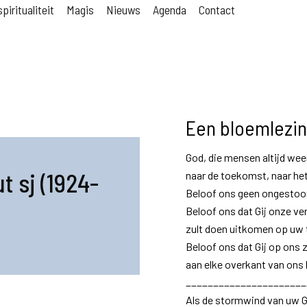
piritualiteit
Magis
Nieuws
Agenda
Contact
Een bloemlezi
God, die mensen altijd wee
 sj (1924-
naar de toekomst, naar he
Beloof ons geen ongestoor
Beloof ons dat Gij onze v
zult doen uitkomen op uw t
Beloof ons dat Gij op ons 
aan elke overkant van ons 
______________________
Als de stormwind van uw 