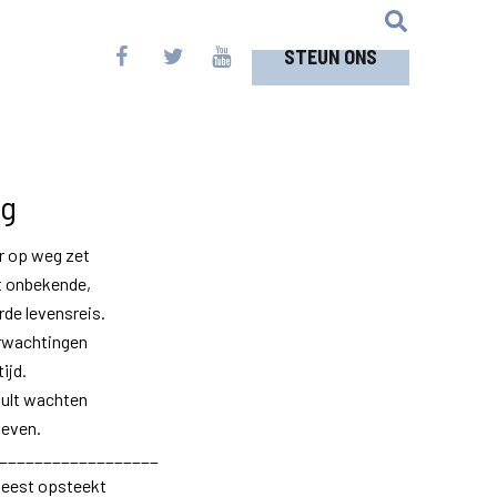
STEUN ONS
ng
r op weg zet
t onbekende,
de levensreis.
erwachtingen
ijd.
zult wachten
leven.
__________________
Geest opsteekt