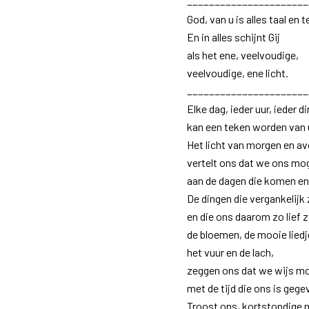
______________________
God, van u is alles taal en 
En in alles schijnt Gij
als het ene, veelvoudige,
veelvoudige, ene licht.
______________________
Elke dag, ieder uur, ieder d
kan een teken worden van 
Het licht van morgen en a
vertelt ons dat we ons m
aan de dagen die komen en
De dingen die vergankelijk 
en die ons daarom zo lief z
de bloemen, de mooie liedj
het vuur en de lach,
zeggen ons dat we wijs 
met de tijd die ons is gege
Troost ons, kortstondige