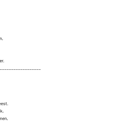
n,
er.
__________________
eest.
k,
men,