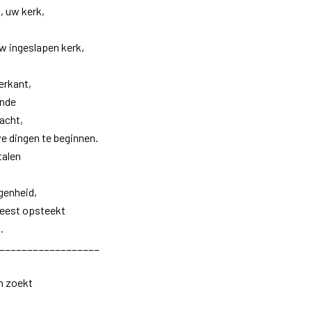
, uw kerk,
w ingeslapen kerk,
erkant,
ende
acht,
e dingen te beginnen.
talen
agenheid,
Geest opsteekt
.
__________________
n zoekt