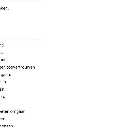
__________________
teken.
__________________
ing
u.
vond
ogen toevertrouwen
 gaan.
zijn
ijn,
es,
moeten omgaan
ven.
 mensen,