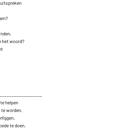
 uitspreken
aam?
inden,
an het woord?
nt
__________________
 te helpen
n te worden,
rliggen,
goede te doen.