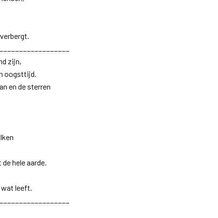
 verbergt.
__________________
d zijn,
n oogsttijd.
an en de sterren
lken
 de hele aarde.
 wat leeft.
__________________