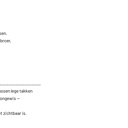
sen.
broer,
.
__________________
tussen lege takken
n ongewis —
t zichtbaar is.