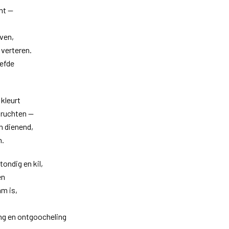
nt —
ven,
 verteren.
efde
 kleurt
vruchten —
n dienend,
n.
tondig en kil,
en
am is,
ng en ontgoocheling