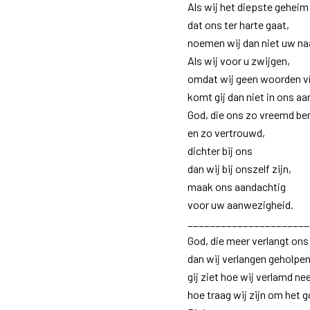
Als wij het diepste geheim
dat ons ter harte gaat,
noemen wij dan niet uw n
Als wij voor u zwijgen,
omdat wij geen woorden v
komt gij dan niet in ons a
God, die ons zo vreemd be
en zo vertrouwd,
dichter bij ons
dan wij bij onszelf zijn,
maak ons aandachtig
voor uw aanwezigheid.
______________________
God, die meer verlangt ons
dan wij verlangen geholpe
gij ziet hoe wij verlamd nee
hoe traag wij zijn om het 