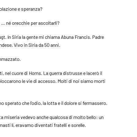
solazione e speranza?
 … né orecchie per ascoltarli?
gt. In Siria la gente mi chiama Abuna Francis. Padre
dese. Vivo in Siria da 50 anni.
ammazzato.
i, nel cuore di Homs. La guerra distrusse e lacerò il
 bloccarono le vie di accesso. Molti di noi siamo morti
o sperato che l’odio, la lotta e il dolore si fermassero.
ta miseria vedevo anche qualcosa di molto bello: un
sti lì, eravamo diventati fratelli e sorelle.