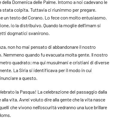
e della Domenica delle Palme. Intorno a noi cadevano le
a stata colpita. Tuttavia ci riunimmo per pregare.
se un testo del Corano. Lo fece con molto entusiasmo.
ione, io la distribuivo. Quando la moglie dell’imam si
cetti dogmatici svanirono.
enza, non ho mai pensato di abbandonare il nostro
to. Nemmeno quando fu evacuata molta gente. Il nostro
ometro quadrato; ma qui musulmani e cristiani di diverse
ente. La Siria si identificava per il modo in cui
inunciare a questo.
ebrato la Pasqua! La celebrazione del passaggio dalla
 alla vita. Avrei voluto dire alla gente che la vita nasce
uelli che vivono nell’oscurità vedranno una luce brillare
 Homs.