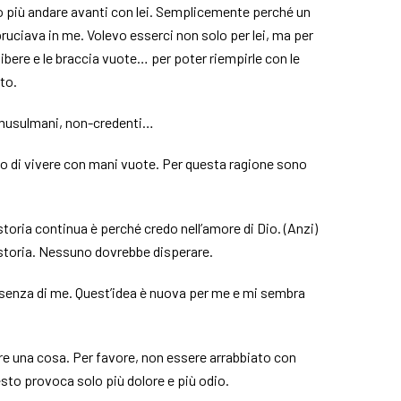
 più andare avanti con lei. Semplicemente perché un
bruciava in me. Volevo esserci non solo per lei, ma per
 libere e le braccia vuote… per poter riempirle con le
to.
i, musulmani, non-credenti…
o di vivere con mani vuote. Per questa ragione sono
storia continua è perché credo nell’amore di Dio. (Anzi)
 storia. Nessuno dovrebbe disperare.
ua senza di me. Quest’idea è nuova per me e mi sembra
ere una cosa. Per favore, non essere arrabbiato con
esto provoca solo più dolore e più odio.