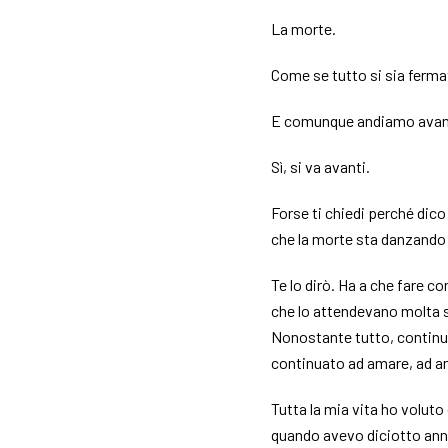
La morte.
Come se tutto si sia ferma
E comunque andiamo avan
Sì, si va avanti.
Forse ti chiedi perché dic
che la morte sta danzando
Te lo dirò. Ha a che fare c
che lo attendevano molta 
Nonostante tutto, continuò p
continuato ad amare, ad a
Tutta la mia vita ho volut
quando avevo diciotto anni