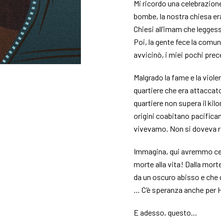
Mi ricordo una celebrazion
bombe, la nostra chiesa er
Chiesi all’imam che legges
Poi, la gente fece la comun
avvicinò, i miei pochi pre
Malgrado la fame e la viol
quartiere che era attacca
quartiere non supera il kil
origini coabitano pacificam
vivevamo. Non si doveva r
Immagina, qui avremmo cel
morte alla vita! Dalla morte
da un oscuro abisso e che q
… C’è speranza anche per
E adesso, questo…