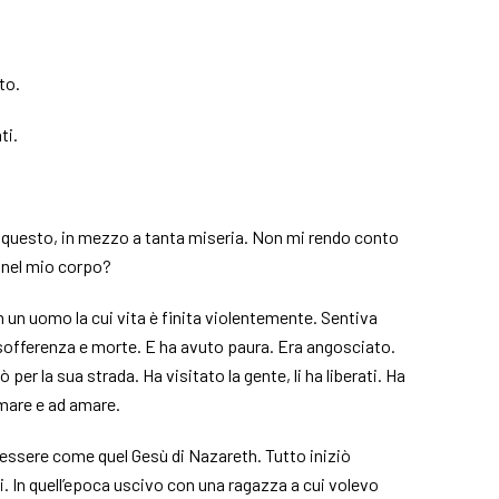
to.
ti.
o questo, in mezzo a tanta miseria. Non mi rendo conto
 nel mio corpo?
on un uomo la cui vita è finita violentemente. Sentiva
sofferenza e morte. E ha avuto paura. Era angosciato.
er la sua strada. Ha visitato la gente, li ha liberati. Ha
mare e ad amare.
o essere come quel Gesù di Nazareth. Tutto iniziò
. In quell’epoca uscivo con una ragazza a cui volevo