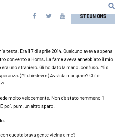
STEUN ONS
mia testa. Era il 7 di aprile 2014. Qualcuno aveva appena
stro convento a Homs. La fame aveva annebbiato il mio
era uno straniero. Gli ho dato la mano, confuso. Mi si
 speranza. (Mi chiedevo:) Avrà da mangiare? Chi è
e?
ede molto velocemente. Non c’è stato nemmeno il
E poi, pum, un altro sparo.
lo.
 con questa brava gente vicina a me?