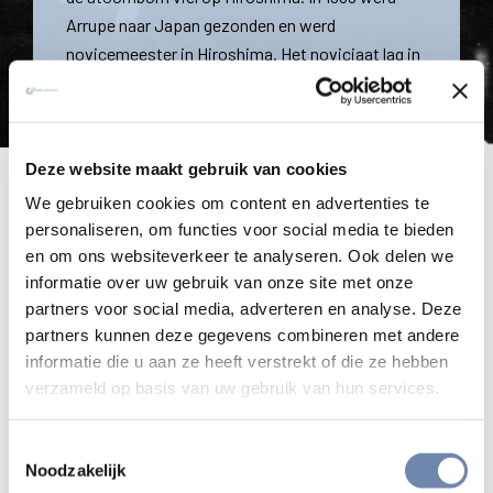
Arrupe naar Japan gezonden en werd
novicemeester in Hiroshima. Het noviciaat lag in
de heuvels buiten de stad. Toen op 6 augustus
1945 de atoombom viel op Hiroshima, was hij een
rechtstreekse getuige.
Deze website maakt gebruik van cookies
We gebruiken cookies om content en advertenties te
Pedro Arrupe was erbij toen, op 6 augustus 1945,
personaliseren, om functies voor social media te bieden
en om ons websiteverkeer te analyseren. Ook delen we
de atoombom viel op Hiroshima.
informatie over uw gebruik van onze site met onze
partners voor social media, adverteren en analyse. Deze
‘
Ik was om 8.15 uur in mijn kamer met een andere
partners kunnen deze gegevens combineren met andere
priester, toen we plotseling een verblindend licht
informatie die u aan ze heeft verstrekt of die ze hebben
zagen. Terwijl ik de deur opende die uitkeek op de stad,
verzameld op basis van uw gebruik van hun services.
hoorden we een enorme explosie. Alle ruiten en
deuren werden uit ons huis geblazen. We klommen een
Toestemmingsselectie
heuvel op om beter te kunnen zien wat er was gebeurd:
Noodzakelijk
vóór ons lag een verwoeste stad.