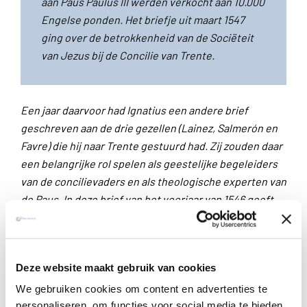
aan Paus Paulus III werden verkocht aan 10.000
Engelse ponden. Het briefje uit maart 1547
ging over de betrokkenheid van de Sociëteit
van Jezus bij de Concilie van Trente.
Een jaar daarvoor had Ignatius een andere brief
geschreven aan de drie gezellen (Lainez, Salmerón en
Favre) die hij naar Trente gestuurd had. Zij zouden daar
een belangrijke rol spelen als geestelijke begeleiders
van de concilievaders en als theologische experten van
de Paus. In deze brief van het voorjaar van 1546 geeft
Ignatius precieze instructies over hoe te
communiceren.
Hoe communiceren?
Deze website maakt gebruik van cookies
We gebruiken cookies om content en advertenties te
1
/ Zoals je bij de omgang met veel mensen met het oog op
personaliseren, om functies voor social media te bieden