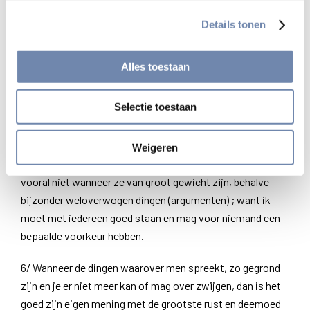
vernemen en te leren kennen, om zo dan beter te kunnen
Details tonen
antwoorden of te zwijgen.
4/ Wanneer over het één of ander gesproken wordt, dan
Alles toestaan
geef je redenen aan beide kanten (partijen), zodat je niet
toont door het eigen vooroordeel verhinderd te zijn ; ik zou
Selectie toestaan
me vooral inspannen om niemand met een ontevreden
gevoel achter te laten.
Weigeren
5/ Ik zou niet om het even wie als autoriteit inroepen,
vooral niet wanneer ze van groot gewicht zijn, behalve
bijzonder weloverwogen dingen (argumenten) ; want ik
moet met iedereen goed staan en mag voor niemand een
bepaalde voorkeur hebben.
6/ Wanneer de dingen waarover men spreekt, zo gegrond
zijn en je er niet meer kan of mag over zwijgen, dan is het
goed zijn eigen mening met de grootste rust en deemoed