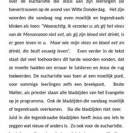
over de eucharistie die Jezus aan zijn leerlingen zal
toevertrouwen op de avond van Witte Donderdag.
Het zijn
woorden die vandaag nog even moeilijk en tegendraads
klinken als toen:
“Waarachtig, Ik verzeker u: als gij het vlees
van de Mensenzoon niet eet, als gij zijn bloed niet drinkt, is
er geen leven in u.
Maar wie mijn vlees en bloed eet en
drinkt, die bezit eeuwig leven”.
Even verder in de tekst
staat dat veel toehoorders dit harde woorden vonden, dat
ze moeite hadden om ernaar te luisteren en Jezus de rug
toekeerden. De eucharistie was toen al een moeilijk punt,
voor sommige leerlingen zelfs een breekpunt.
Beste
Walter, als priester staan alle bladzijden van het Evangelie
op je programma.
Ook de bladzijden die vandaag moeilijk
of tegendraads overkomen.
Sla die bladzijden niet over.
Juist in die tegendraadse bladzijden heeft Jezus ons iets te
zeggen wat nieuw of anders is.
Zo ook voor de eucharistie.