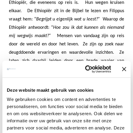
Ethiopiër, die eveneens op reis is.
Hun wegen kruisen
elkaar.
De Ethiopiër zit in de Bijbel te lezen en Filippus
vraagt hem: “
Begrijpt u eigenlijk wat u leest?”
Waarop de
Ethiopiër antwoordt: “
Hoe zou ik dat kunnen als niemand
mij wegwijs maakt?”
Mensen van vandaag zijn op reis
door de wereld en door het leven.
Ze zijn op zoek naar
deugddoende ervaringen en waardevolle inzichten.
Ze
laten zich daarbij leiden door een brede waaier van
opiniemakers.
De ouderen onder ons bladeren ’s morgens
door een volle krant; de jongeren surfen meermaals per
dag op internet, op zoek naar weetjes.
Ook op religieus
Deze website maakt gebruik van cookies
gebied kun je vele boeken vinden en sites openen. Aan
We gebruiken cookies om content en advertenties te
ieder van ons zou Filippus kunnen vragen: “
Begrijpt u
personaliseren, om functies voor social media te bieden
eigenlijk wat u leest?”
Versta je de diepere zin van wat je
en om ons websiteverkeer te analyseren. Ook delen we
ervaart en meemaakt?
Weet je waarvoor of voor wie je
informatie over uw gebruik van onze site met onze
leeft?
Besef je wat jouw hart en Gods hart met elkaar
partners voor social media, adverteren en analyse. Deze