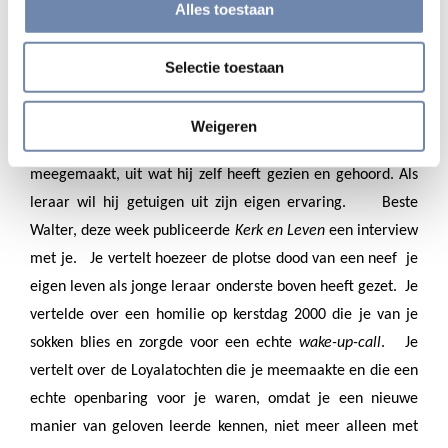
aanschouwd en onze handen hebben aangeraakt: het woord
Alles toestaan
dat leven is – daarover spreken wij
”.
Johannes wil niet
spreken over wat hij in de boeken heeft gevonden, over
Selectie toestaan
ingewikkelde onderwerpen van levensbeschouwing, over
algemene vragen van zingeving.
Neen: hij wil spreken
Weigeren
over Jezus uit zijn eigen ervaring, uit wat hij zelf heeft
meegemaakt, uit wat hij zelf heeft gezien en gehoord. Als
leraar wil hij getuigen uit zijn eigen ervaring.
Beste
Walter, deze week publiceerde
Kerk en Leven
een interview
met je.
Je vertelt hoezeer de plotse dood van een neef
je
eigen leven als jonge leraar onderste boven heeft gezet.
Je
vertelde over een homilie op kerstdag 2000 die je van je
sokken blies en zorgde voor een echte
wake-up-call
.
Je
vertelt over de Loyalatochten die je meemaakte en die een
echte openbaring voor je waren, omdat je een nieuwe
manier van geloven leerde kennen, niet meer alleen met