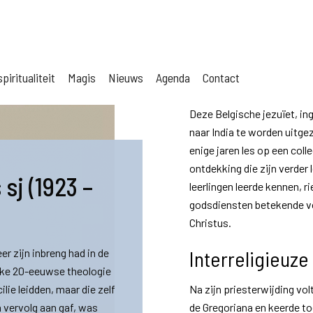
piritualiteit
Magis
Nieuws
Agenda
Contact
Deze Belgische jezuïet, ing
naar India te worden uitge
enige jaren les op een col
ontdekking die zijn verder 
sj (1923 –
leerlingen leerde kennen, r
godsdiensten betekende vo
Christus.
er zijn inbreng had in de
Interreligieuze
eke 20-eeuwse theologie
lie leidden, maar die zelf
Na zijn priesterwijding vo
 vervolg aan gaf, was
de Gregoriana en keerde to