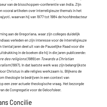
seur van de bisschoppen-conferentie van India. Zijn
en vooral artikelen over interreligieuze thema’s in het
yajyoti, waarvan hij van 1977 tot 1984 de hoofdredacteur
ming aan de Gregoriana, waar zijn colleges duidelijk
diaas verleden en zijn interesse voor de interreligieuze
 tiental jaren deel uit van de Pauselijke Raad voor die
 uitdrukking in de boeken die hij in die jaren publiceerde:
re des religions
(1989) en
Towards a Christian
uralism
(1997). In dat laatste werk was zijn belangrijkste
door Christus in alle religies werkzaam is. Blijkens de
m theologie te bedrijven in een context van
op een zeer actuele theologische vraag. Het bezorgde
van de Congregatie voor de Geloofsleer.
ns Concilie