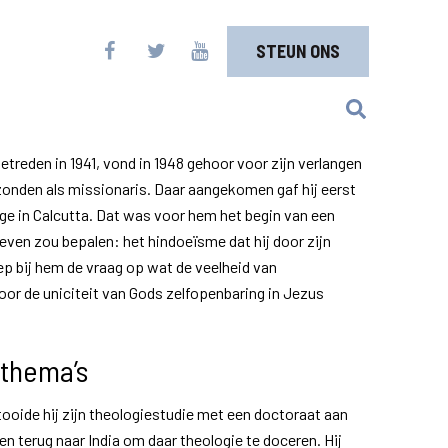
STEUN ONS
etreden in 1941, vond in 1948 gehoor voor zijn verlangen
zonden als missionaris. Daar aangekomen gaf hij eerst
lege in Calcutta. Dat was voor hem het begin van een
leven zou bepalen: het hindoeïsme dat hij door zijn
iep bij hem de vraag op wat de veelheid van
or de uniciteit van Gods zelfopenbaring in Jezus
 thema’s
ltooide hij zijn theologiestudie met een doctoraat aan
en terug naar India om daar theologie te doceren. Hij