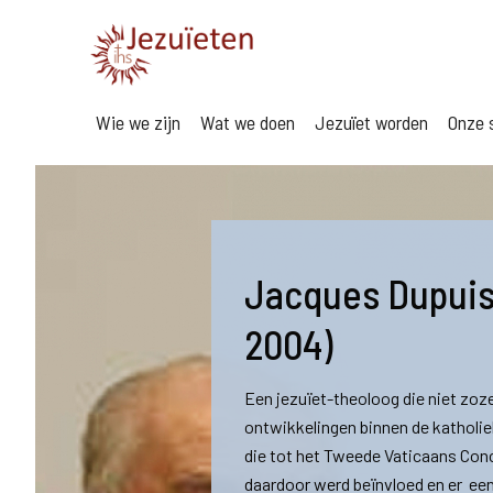
Wie we zijn
Wat we doen
Jezuïet worden
Onze s
Jacques Dupuis 
2004)
Een jezuïet-theoloog die niet zoze
ontwikkelingen binnen de katholi
die tot het Tweede Vaticaans Conci
daardoor werd beïnvloed en er een