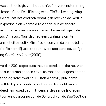
was de theologie van Dupuis niet in overeenstemming
icaans Concilie. Hij kreeg een officiële kennisgeving
gd werd, dat het overeenkomstig de leer van de Kerk is
n goedheid en waarheid te vinden is in de andere
rticipatie is aan de waarheden die vervat zijn in de
us Christus. Maar dat het een dwaling is om te
 niet uiteindelijk zijn af te leiden van de bemiddeling
fficiële kerkelijke standpunt werd nog eens bevestigd
ring
Dominus Jesus
(2000).
erd in 2001 afgesloten met de conclusie, dat het werk
le dubbelzinnigheden bevatte, maar dat er geen sprake
 theologische dwaling. Hij kon weer vrij publiceren,
 zelf het gevoel onder voortdurend toezicht van de
 deed hem goed dat hij tijdens al deze moeilijkheden
steun en waardering van de Generaal van de Sociëteit en
dia.