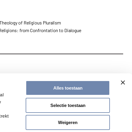
Theology of Religious Pluralism
 Religions: from Confrontation to Dialogue
te met onze nieuwsbrief
Alles toestaan
al
w
Selectie toestaan
trekt
Weigeren