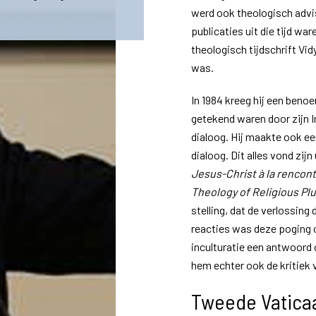
werd ook theologisch advi
publicaties uit die tijd war
theologisch tijdschrift Vid
was.
In 1984 kreeg hij een benoe
getekend waren door zijn In
dialoog. Hij maakte ook een
dialoog. Dit alles vond zijn
Jesus-Christ à la rencont
Theology of Religious Pl
stelling, dat de verlossing 
reacties was deze poging o
inculturatie een antwoord 
hem echter ook de kritiek 
Tweede Vaticaa