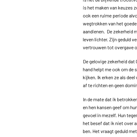
is het maken van keuzes zo
ook een ruime periode alvo
wegtrokken van het goede 
aandienen. De zekerheid m
leven lichter. Zijn geduld 
vertrouwen tot overgave om
De gelovige zekerheid dat G
hand helpt me ook om de 
kijken. Ik erken ze als dee
af te richten en geen domi
In de mate dat ik betrokken
en hen kansen geef om hun 
gevoel in mezelf. Hun tegen
het besef dat ik niet over 
ben. Het vraagt geduld met