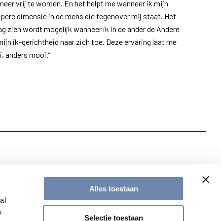
f meer vrij te worden. En het helpt me wanneer ik mijn
epere dimensie in de mens die tegenover mij staat. Het
aag zien wordt mogelijk wanneer ik in de ander de Andere
ijn ik-gerichtheid naar zich toe. Deze ervaring laat me
i, anders mooi.”
te met onze nieuwsbrief
Alles toestaan
al
w
Selectie toestaan