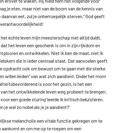
n erover te waken. Hij hield hem het volgende voor
 mag je eten, maar niet van de boom van de kennis van
daarvan eet, zul je onherroepelijk sterven.” God geeft
n verantwoordelijkheid!
 het échte leven mijn meesterschap niet altijd duldt.
 dat het leven een geschenk is om in zijn rijkdom en
ntplooien en ontwikkelen. Niet ik ben de maat, niet ik
Zielskern die in ieder centraal staat. Dat aanvoelen geeft
 de opdracht ook om bewust om te gaan met die sterke
nen willen leiden” van wat zich aandient. Onder het mom
liteitsbevorderend is voor het gezin, is het een
 van het ontwikkelende leven weg probeert te brengen.
 voor een goede sturing’ leerde ik kritisch beluisteren.
en je wel zo nobel als je je aandient?’
elijkse melancholie een vitale functie gekregen om te
p aankomt en om me op te roepen om een