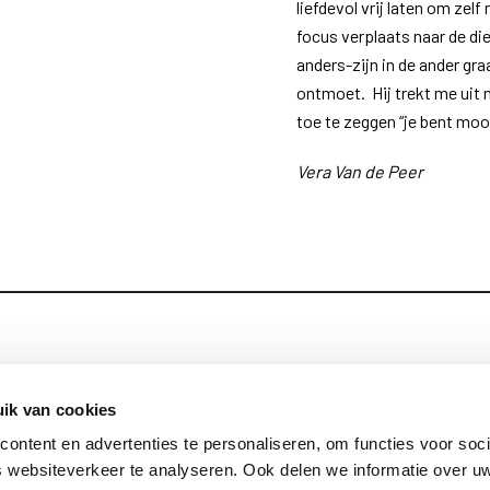
liefdevol vrij laten om zel
focus verplaats naar de di
anders-zijn in de ander gr
ontmoet. Hij trekt me uit m
toe te zeggen “je bent moo
Vera Van de Peer
Blijf op de hoog
Contact
ik van cookies
ontent en advertenties te personaliseren, om functies voor soci
Privacy
 websiteverkeer te analyseren. Ook delen we informatie over u
Links