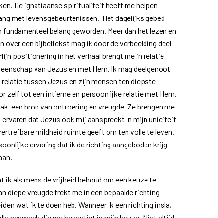
n. De ignatiaanse spiritualiteit heeft me helpen
gang met levensgebeurtenissen. Het dagelijks gebed
an fundamenteel belang geworden. Meer dan het lezen en
n over een bijbeltekst mag ik door de verbeelding deel
ijn positionering in het verhaal brengt me in relatie
meenschap van Jezus en met Hem. Ik mag deelgenoot
 relatie tussen Jezus en zijn mensen ten diepste
r zelf tot een intieme en persoonlijke relatie met Hem.
ak een bron van ontroering en vreugde. Ze brengen me
ag ervaren dat Jezus ook mij aanspreekt in mijn uniciteit
ertrefbare mildheid ruimte geeft om ten volle te leven.
rsoonlijke ervaring dat ik de richting aangeboden krijg
aan.
dat ik als mens de vrijheid behoud om een keuze te
n diepe vreugde trekt me in een bepaalde richting
den wat ik te doen heb. Wanneer ik een richting insla,
olle nasmaak die me bevestigt in mijn keuze. Niet altijd