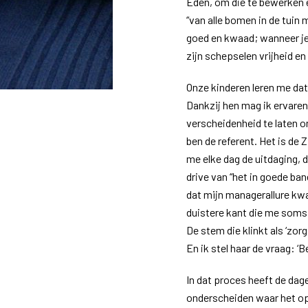
Eden, om die te bewerken e
“van alle bomen in de tuin
goed en kwaad; wanneer je 
zijn schepselen vrijheid e
Onze kinderen leren me dat
Dankzij hen mag ik ervaren
verscheidenheid te laten o
ben de referent. Het is de 
me elke dag de uitdaging,
drive van “het in goede ba
dat mijn managerallure kwa
duistere kant die me soms
De stem die klinkt als ‘zorg
En ik stel haar de vraag: ‘B
In dat proces heeft de dag
onderscheiden waar het o