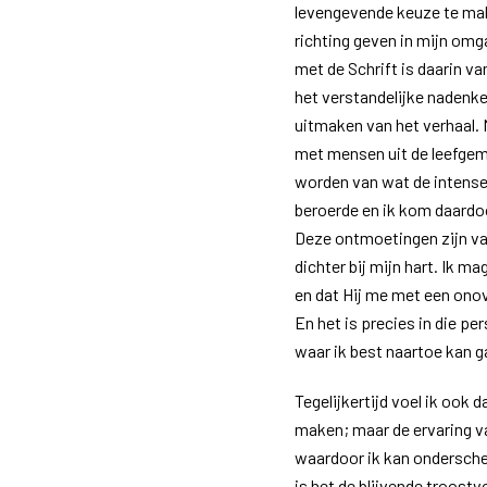
levengevende keuze te make
richting geven in mijn om
met de Schrift is daarin v
het verstandelijke nadenke
uitmaken van het verhaal. M
met mensen uit de leefge
worden van wat de intense
beroerde en ik kom daardoo
Deze ontmoetingen zijn va
dichter bij mijn hart. Ik m
en dat Hij me met een onov
En het is precies in die pe
waar ik best naartoe kan g
Tegelijkertijd voel ik ook 
maken; maar de ervaring va
waardoor ik kan onderschei
is het de blijvende troostv