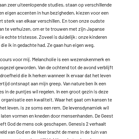
aan zeer uiteenlopende studies, staan op verschillende
gen eigen accenten in hun bezigheden, kiezen voor een
rt sterk van elkaar verschillen. En toen onze oudste
n te verhuizen, om er te trouwen met zijn Japanse
e echte tristesse. Zoveel is duidelijk: onze kinderen
die ik in gedachte had. Ze gaan hun eigen weg.
cours voor mij. Melancholie is een wezenskenmerk en
sgezel geworden. Van de ochtend tot de avond verblijft
n droefheid die ik herken wanneer ik ervaar dat het leven
ertijd ontsnapt aan mijn greep. Van nature ben ik een
es in de puntjes wil regelen. In een groot gezin is deze
 organisatie een kwaliteit. Waar het gaat om kansen te
het leven, is ze soms een rem. De levensdynamiek wil
 of laten vormen en kneden door mensenhanden. De Geest
heeft God de mens ook geschapen. Genesis 2 verhaalt
eeld van God en de Heer bracht de mens in de tuin van