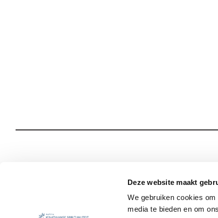
Wie we zijn
Onze Spiritualiteit
Deze website maakt gebru
We gebruiken cookies om c
Wat we doen
Sociale Veiligheid
media te bieden en om ons
Jezuïet worden
Nieuws