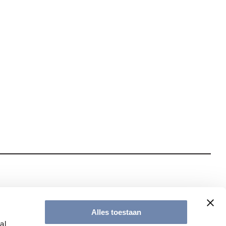
te met onze nieuwsbrief
Alles toestaan
al