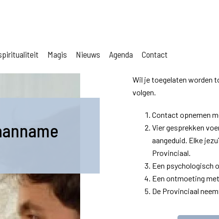
piritualiteit
Magis
Nieuws
Agenda
Contact
Wil je toegelaten worden t
volgen.
Contact opnemen met
 aanname
Vier gesprekken voer
aangeduid. Elke jezu
Provinciaal.
Een psychologisch 
Een ontmoeting met 
De Provinciaal neem