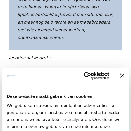
er te helpen, kloeg er in zijn brieven aan
Ignatius herhaaldelijk over dat de situatie daar,
en meer nog de overste en de medebroeders
met wie hij moest samenwerken,
onuitstaanbaar waren.
Ignatius antwoordt :
Je brieven, en diegene die ik van andere Paters ontvang,
maar dan toch vooral de jouwe, geven duidelijk jouw
situatie te kennen. Deze lijkt ons des te pijnlijker dat wij
intens bezorgd zijn om je geestelijk welzijn (…).Je zou je
Deze website maakt gebruik van cookies
echter helemaal vergissen, mocht je denken dat jouw
We gebruiken cookies om content en advertenties te
onmogelijkheid om in vrede te leven, en om vooruit te
personaliseren, om functies voor social media te bieden
gaan op de weg van de Heer, te wijten is aan de plaats
en om ons websiteverkeer te analyseren. Ook delen we
waar je bent, of aan je oversten, of je medebroeders.
informatie over uw gebruik van onze site met onze