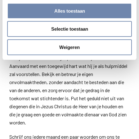
namelijk in Ferrare, of je zult in geen enkel college goed
Alles toestaan
zijn. Hiervan zijn wij des te sterker overtuigd, dat het voor
ons evident is dat je daar beter geholpen kunt worden dan
waar ook.
Selectie toestaan
Een raad geef ik je dus. Hou je met veel moed nederig
Weigeren
tegenover je overste. Vraag hem dat hij je helpt en open
hem je hart in een biechtgesprek of hoe je ook wil.
Aanvaard met een toegewijd hart wat hij je als hulpmiddel
zal voorstellen. Bekijk en betreur je eigen
onvolmaaktheden, zonder aandacht te besteden aan die
van de anderen, en zorg ervoor dat je gedrag in de
toekomst wat stichtender is. Put het geduld niet uit van
diegenen die in Jezus Christus de Heer van je houden en
die je graag een goede en volmaakte dienaar van God zien
worden.
Schrijf ons iedere maand een paar woorden om ons te