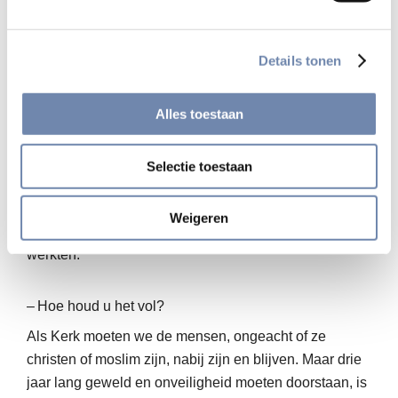
terecht?
Het is dus begrijpelijk dat velen overwegen alsnog te
Details tonen
vluchten en een visum voor het buitenland proberen te
pakken te krijgen. Daarentegen ken ik Syriërs met een
Alles toestaan
Amerikaans paspoort die desondanks weigeren te
emigreren. In Aleppo ontmoette ik een jonge vrouw die
daar in uiterst gevaarlijke omstandigheden koppig blijft
Selectie toestaan
lesgeven. Voor zulke mensen heb ik veel respect. Veel
christenen, gewone mensen overigens, weigeren de
Weigeren
grond te verlaten waarop ooit de apostelen leefden en
werkten.
– Hoe houd u het vol?
Als Kerk moeten we de mensen, ongeacht of ze
christen of moslim zijn, nabij zijn en blijven. Maar drie
jaar lang geweld en onveiligheid moeten doorstaan, is