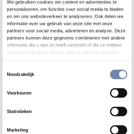
familie huilde, maar hij niet. Hij drukte me integendeel
We gebruiken cookies om content en advertenties te
personaliseren, om functies voor social media te bieden
op het hart dat hij nu overtuigd was dat God zijn volk
en om ons websiteverkeer te analyseren. Ook delen we
nooit in de steek laat. In de zondagsmis heb ik over die
informatie over uw gebruik van onze site met onze
jongen verteld.
partners voor social media, adverteren en analyse. Deze
partners kunnen deze gegevens combineren met andere
– Hoe leven mensen met de risico’s van oorlog en
informatie die u aan ze heeft verstrekt of die ze hebben
verzameld op basis van uw gebruik van hun services.
geweld?
Die risico’s zijn inderdaad tastbaar. Laatst reden we
Toestemmingsselectie
met enkele jongeren in een auto van de parochie
Noodzakelijk
richting Libanon, over wegen die zogezegd veilig zijn,
toen plotseling een kogel insloeg in de wagen. Een
Voorkeuren
verdwaald projectiel? Een sluipschutter die het op ons
had gemunt? Drie weken geleden was ik bij een gezin
Statistieken
waar de vader twee jaar geleden werd ontvoerd. De
dochter is zwaar getraumatiseerd en heeft dringend
nood aan psychologische begeleiding. Bij wie kan ze
Marketing