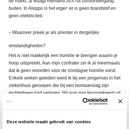
de markt, al waagt niemand zich na zonsondergang
buiten. In Aleppo is het erger: er is geen brandstof en
geen elektriciteit.
– Waarover preek je als priester in dergelijke
omstandigheden?
Het is niet makkelijk een homilie te brengen waarin je
hoop uitspreekt. Aan mijn confrater zei ik al meermaals
dat ik geen woorden voor de zondagse homilie vond.
Enkele weken geleden werd ik bij een jongeman in het
ziekenhuis geroepen die bij een bomaanslag zijn
rechterbeen had verloren. Hij was pas teruggekeerd uit
Libanon om zijn familie in Homs te bezoeken. Wat
moest ik hem zeggen? Hij vertelde me dat, toen hij de
lucht werd in geslingerd, hij Jezus had aangeroepen
Deze website maakt gebruik van cookies
en vervolgens onophoudelijk had gebeden. Zijn