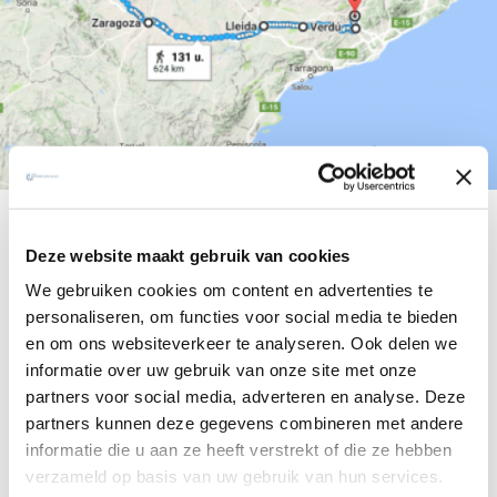
Hét alternatief voor Compostella
Deze website maakt gebruik van cookies
Pas vijf jaar bestaat hij, maar hij wint snel aan populariteit:
We gebruiken cookies om content en advertenties te
personaliseren, om functies voor social media te bieden
de camino ignaciano. Ontdek hét alternatief voor
en om ons websiteverkeer te analyseren. Ook delen we
Compostela.
informatie over uw gebruik van onze site met onze
partners voor social media, adverteren en analyse. Deze
partners kunnen deze gegevens combineren met andere
Waarom niet eens de camino ignaciano
bewandelen? Vijf jaar geleden tekende de Spaanse
informatie die u aan ze heeft verstrekt of die ze hebben
jezuïet José Luis Iriberri hem uit.
620 kilometer in
verzameld op basis van uw gebruik van hun services.