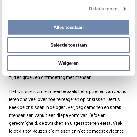
onderscheiding volgt een keuze. Door de complexiteit van
Details tonen
de crisis is er vaak geen eenduidig antwoord. Wat
interessant is, is na te gaan wat onze eerste reflex is. Dit
Alles toestaan
kan soms teruggaan naar iets uit onze kindertijd, bijv.
angst om verloren te lopen, hetgeen zich uit in
Selectie toestaan
overbescherming van onze kinderen.
Elke gemaakte keuze had anders kunnen zijn. Vooral het
Weigeren
proces om tot de keuze te komen is belangrijk. Dit vraagt
tijd en groei, en ontmoeting met mensen.
Het christendom en meer bepaald het optreden van Jezus
leren ons veel over hoe te reageren op crisissen. Jezus
keek de crisissen in de ogen, verjoeg demonen en sprak
mensen aan vanuit een diepe vorm van liefde en
gerechtigheid, de zwakken en uitgestotenen eerst. Vaak
leidt dit tot keuzes die misschien niet de meest evidente