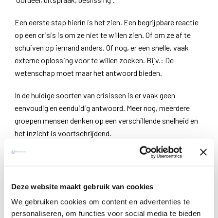
Een eerste stap hierin is het zien. Een begrijpbare reactie
op een crisis is om ze niet te willen zien. Of om ze af te
schuiven op iemand anders. Of nog, er een snelle, vaak
externe oplossing voor te willen zoeken. Bijv.: De
wetenschap moet maar het antwoord bieden.
In de huidige soorten van crisissen is er vaak geen
eenvoudig en eenduidig antwoord. Meer nog, meerdere
groepen mensen denken op een verschillende snelheid en
het inzicht is voortschrijdend.
Het zien slaat ook op het zich in de plaats stellen van de
ander. Wie wordt door deze crisis geraakt? Wie wordt er
beter van en vooral, wie slechter, armer of gekwetst?
Deze website maakt gebruik van cookies
We gebruiken cookies om content en advertenties te
Ik kijk in de eerste plaats vanuit mijn eigen perspectief.
personaliseren, om functies voor social media te bieden
Daarnaast zijn er verwanten, groepen van mensen