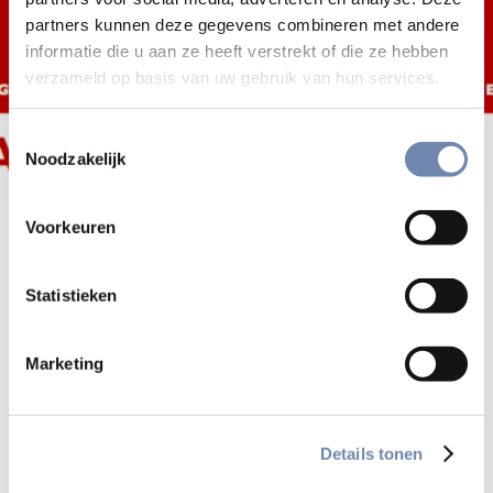
partners kunnen deze gegevens combineren met andere
informatie die u aan ze heeft verstrekt of die ze hebben
verzameld op basis van uw gebruik van hun services.
Toestemmingsselectie
Noodzakelijk
Voorkeuren
Begeleiden, dienen en verdedigen, in
concreto
Statistieken
De nieuwsbrief van JRS Belgium staat nú online.
Marketing
Bekijk alle nieuwsberichten
Details tonen