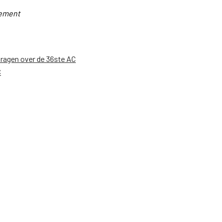
gement
dragen over de 36ste AC
C