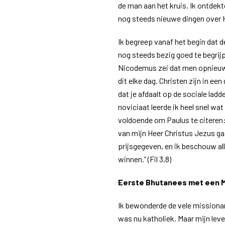
de man aan het kruis. Ik ontdekt
nog steeds nieuwe dingen over
Ik begreep vanaf het begin dat d
nog steeds bezig goed te begrij
Nicodemus zei dat men opnieuw 
dit elke dag. C​hristen zijn in 
dat je afdaalt op de sociale ladde
noviciaat leerde ik heel snel wat 
voldoende om Paulus te citeren:
van mijn Heer Christus Jezus gaa
prijsgegeven, en ik beschouw all
winnen.” (Fil 3,8)
Eerste Bhutanees met een 
Ik bewonderde de vele missionaris
was nu katholiek. Maar mijn leven