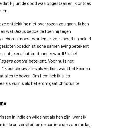
e dat Hij uit de dood was opgestaan en ik ontdek
 Hem.
eze ontdekking niet over rozen zou gaan. Ik ben
pen wat Jezus bedoelde toen hij tegen
geboren moest worden. Ik voel, besef en beleef
een gesloten boeddhistische samenleving betekent
r; dat je een ​​buitenstaander wordt! In het
“
agere contra
” betekent. Voor nu is het
 “Ik beschouw alles als verlies, want het kennen
t alles te boven. Om Hem heb ik alles
es als vuilnis als het erom gaat Christus te
MBA
sen in India en wilde net als hen zijn, want ik
 in de universiteit en de carrière die voor me lag,