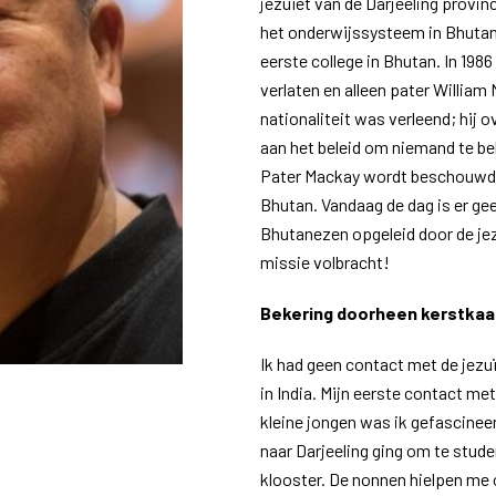
jezuïet van de Darjeeling provin
het onderwijssysteem in Bhutan
eerste college in Bhutan. In 198
verlaten en alleen pater Willia
nationaliteit was verleend; hij o
aan het beleid om niemand te be
Pater Mackay wordt beschouwd a
Bhutan. Vandaag de dag is er gee
Bhutanezen opgeleid door de je
missie volbracht!
Bekering doorheen kerstkaa
Ik had geen contact met de jezuï
in India. Mijn eerste contact me
kleine jongen was ik gefascineerd
naar Darjeeling ging om te studer
klooster. De nonnen hielpen me 