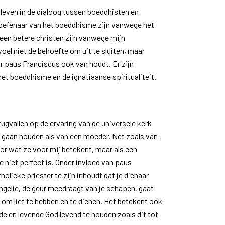
inleven in de dialoog tussen boeddhisten en
eoefenaar van het boeddhisme zijn vanwege het
n een betere christen zijn vanwege mijn
oel niet de behoefte om uit te sluiten, maar
r paus Franciscus ook van houdt. Er zijn
 het boeddhisme en de ignatiaanse spiritualiteit.
erugvallen op de ervaring van de universele kerk
rk gaan houden als van een moeder. Net zoals van
or wat ze voor mij betekent, maar als een
 niet perfect is. Onder invloed van paus
holieke priester te zijn inhoudt dat je dienaar
ngelie, de geur meedraagt van je schapen, gaat
 om lief te hebben en te dienen. Het betekent ook
de en levende God levend te houden zoals dit tot