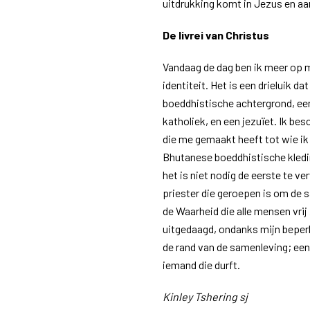
uitdrukking komt in Jezus en aan
De livrei van Christus
Vandaag de dag ben ik meer op 
identiteit. Het is een drieluik 
boeddhistische achtergrond, een 
katholiek, en een jezuïet. Ik b
die me gemaakt heeft tot wie ik 
Bhutanese boeddhistische kledin
het is niet nodig de eerste te ve
priester die geroepen is om de 
de Waarheid die alle mensen vrij
uitgedaagd, ondanks mijn beperk
de rand van de samenleving; een
iemand die durft.
Kinley Tshering sj