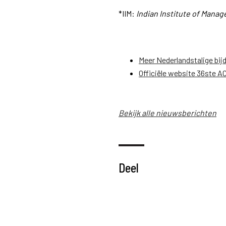
*IIM:
Indian Institute of Mana
Meer Nederlandstalige bij
Officiële website 36ste A
Bekijk alle nieuwsberichten
Deel