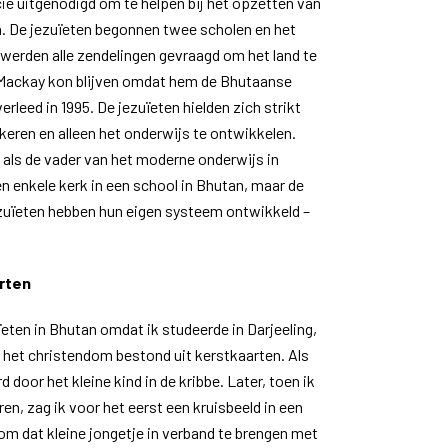
cie uitgenodigd om te helpen bij het opzetten van
. De jezuïeten begonnen twee scholen en het
6 werden alle zendelingen gevraagd om het land te
m Mackay kon blijven omdat hem de Bhutaanse
verleed in 1995. De jezuïeten hielden zich strikt
keren en alleen het onderwijs te ontwikkelen.
ls de vader van het moderne onderwijs in
n enkele kerk in een school in Bhutan, maar de
zuïeten hebben hun eigen systeem ontwikkeld –
rten
eten in Bhutan omdat ik studeerde in Darjeeling,
t het christendom bestond uit kerstkaarten. Als
 door het kleine kind in de kribbe. Later, toen ik
en, zag ik voor het eerst een kruisbeeld in een
om dat kleine jongetje in verband te brengen met