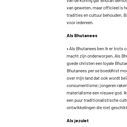
van de koning gaf Bhutan democ
van geweten, maar officieel is h
tradities en cultuur behouden. 
voor iedereen.
Als Bhutanees
• Als Bhutanees ben ik er trots o
macht zijn onderworpen. Als Bhu
goede christen een loyale Bhutan
Bhutanees per se boeddhist moe
over mijn land dat ook wordt be
consumentisme; jongeren raken
materialisme een nieuwe god. Ik 
een puur traditionalistische cul
ontwikkelingen die niet geschikt
Als jezuïet