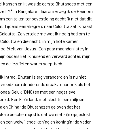
vol kansen en ik was de eerste Bhutanees met een
ze IIM* in Bangalore; daarom vroeg ik de Heer om
m een teken ter bevestiging dacht ik niet dat dit
. Tijdens een vliegreis naar Calcutta zat ik naast
Calcutta. Ze vertelde me wat ik nodig had om te
 Calcutta en die nacht, in mijn hotelkamer,
 Sociëteit van Jezus. Een paar maanden later, in
ijn ouders liet ik huilend en verward achter, mijn
 en de jezuïeten waren sceptisch.
ik intrad. Bhutan is erg veranderd en is nu niet
de vreedzaam donderende draak, maar ook als het
ionaal Geluk (BNG) en met een negatieve
ereld. Een klein land, met slechts een miljoen
a en China; de Bhutanezen geloven dat het
okale beschermgod is dat we niet zijn opgeslokt
n een welwillende koning en koningin; de vader