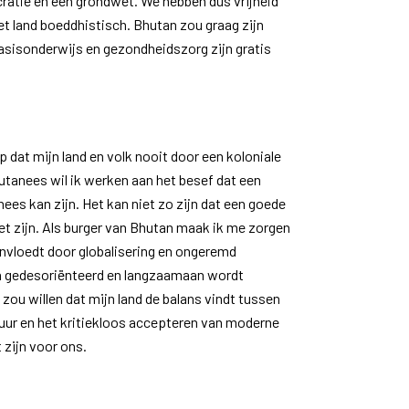
ratie en een grondwet. We hebben dus vrijheid
et land boeddhistisch. Bhutan zou graag zijn
Basisonderwijs en gezondheidszorg zijn gratis
p dat mijn land en volk nooit door een koloniale
tanees wil ik werken aan het besef dat een
ees kan zijn. Het kan niet zo zijn dat een goede
t zijn. Als burger van Bhutan maak ik me zorgen
ïnvloedt door globalisering en ongeremd
 gedesoriënteerd en langzaamaan wordt
zou willen dat mijn land de balans vindt tussen
tuur en het kritiekloos accepteren van moderne
 zijn voor ons.