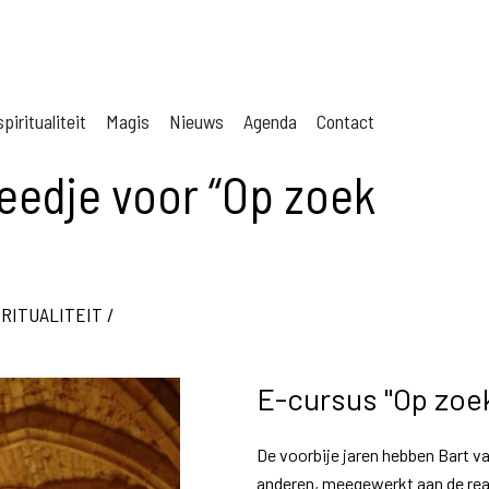
piritualiteit
Magis
Nieuws
Agenda
Contact
leedje voor “Op zoek
IRITUALITEIT
/
E-cursus "Op zoe
De voorbije jaren hebben Bart v
anderen, meegewerkt aan de reali