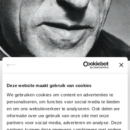
50 jaar later ...
Deze website maakt gebruik van cookies
Het Vaticaan schaaft na 50 jaar zijn standpunt bij
We gebruiken cookies om content en advertenties te
over de geschriften van de jezuïet, antropoloog en
personaliseren, om functies voor social media te bieden
en om ons websiteverkeer te analyseren. Ook delen we
spirituele denker Pierre Teilhard de Chardin.
informatie over uw gebruik van onze site met onze
partners voor social media, adverteren en analyse. Deze
partners kunnen deze gegevens combineren met andere