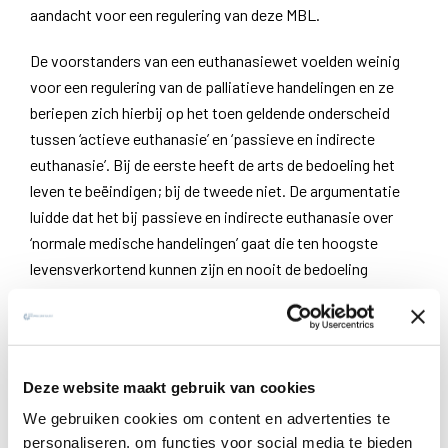
aandacht voor een regulering van deze MBL.
De voorstanders van een euthanasiewet voelden weinig
voor een regulering van de palliatieve handelingen en ze
beriepen zich hierbij op het toen geldende onderscheid
tussen ‘actieve euthanasie’ en ‘passieve en indirecte
euthanasie’. Bij de eerste heeft de arts de bedoeling het
leven te beëindigen; bij de tweede niet. De argumentatie
luidde dat het bij passieve en indirecte euthanasie over
‘normale medische handelingen’ gaat die ten hoogste
levensverkortend kunnen zijn en nooit de bedoeling
hebben het leven te beëindigen. De redenering stelde dat
MBL tot de laatste categorie behoorden en daarom niet in
aanmerking kwamen voor regulering, laat staan voor een
strafrechtelijke kwalificatie. De wetgever heeft zich in
Deze website maakt gebruik van cookies
2002 niet uitgesproken over de MBL. Voor de
We gebruiken cookies om content en advertenties te
voorstanders van een euthanasiewetgeving ging het er
personaliseren, om functies voor social media te bieden