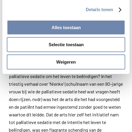
omdat palliatieve sedatie als ‘normale’ medische handeling
Details tonen
niet onder de toepassing van de euthanasiewet valt. Alles
kan binnen de relatie arts-patiënt gebeuren.
Alles toestaan
Triestig verhaal over Nienke
Selectie toestaan
Is er in dit geval geen sprake van levensbeëindigend
handelen? En was dat niet het criterium om medisch
handelen onder de toepassing van de euthanasiewet te
Weigeren
doen vallen? Bovendien, wie kiest in die gevallen voor
palliatieve sedatie om het leven te beëindigen? In het
triestig verhaal over ‘Nienke’ (schuilnaam van een 90-jarige
vrouw bij wie de palliatieve sedatie heel wat vragen heeft
doen rijzen, nvdr) was het de arts die het had voorgesteld
en de patiënt had ermee ingestemd zonder goed te weten
waartoe dit leidde. Dat de arts hier zelf het initiatief nam
tot palliatieve sedatie met de intentie het leven te
beëindigen, was een flagrante schending van de