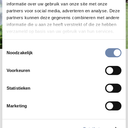
informatie over uw gebruik van onze site met onze
partners voor social media, adverteren en analyse. Deze
partners kunnen deze gegevens combineren met andere
informatie die u aan ze heeft verstrekt of die ze hebben
verzameld op basis van uw gebruik van hun services.
Toestemmingsselectie
Noodzakelijk
Videoreportage over gemeenschap
en bezinningscentrum
Voorkeuren
Videoreportage over "De Hooge Berkt", een Nederlandse
Statistieken
oecumenische gemeenschap met, onder meer, een
ignatiaans geïnspireerd aanbod van retraite en bezinning.
Marketing
Website Hooge Berkt Gemeenschap