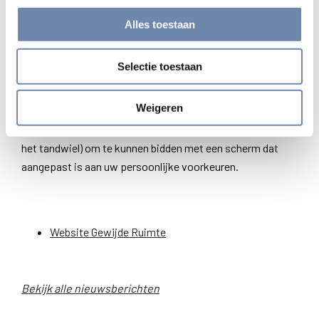
Klik op het tandwiel. In het venster dat nu geopend wordt
Alles toestaan
klikt u op "
create new account
". Maak vervolgens uw
eigen account en vul alle vakjes in. Klik ten slotte onderaan
Selectie toestaan
op "
Create new account
".
Weigeren
Uw nieuw account is nu aangemaakt. Als u voortaan naar
Gewijde Ruimte
surft, volstaat het in te loggen (steeds via
het tandwiel) om te kunnen bidden met een scherm dat
aangepast is aan uw persoonlijke voorkeuren.
Website Gewijde Ruimte
Bekijk alle nieuwsberichten