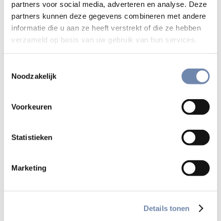
partners voor social media, adverteren en analyse. Deze
partners kunnen deze gegevens combineren met andere
Wat?
informatie die u aan ze heeft verstrekt of die ze hebben
Volgende keuzemogelijkheden worden u aangeboden:
verzameld op basis van uw gebruik van hun services.
het achtergrondmotief van uw scherm;
Toestemmingsselectie
de snelheid waarmee, na elke klik, het ene scherm
Noodzakelijk
overgaat in het andere;
al of niet stille muziek, en zo ja welke (vier
Voorkeuren
keuzemogelijkheden);
de grootte van de lettertekens (drie
Statistieken
keuzemogelijkheden).
Marketing
Hoe?
Op elke pagina vindt u helemaal rechts een tandwieltje in
Details tonen
een klein wit vak.