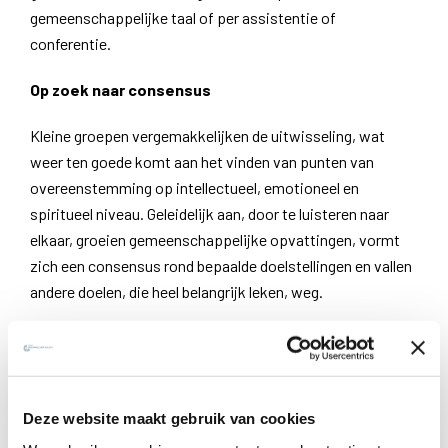
gemeenschappelijke taal of per assistentie of
conferentie.
Op zoek naar consensus
Kleine groepen vergemakkelijken de uitwisseling, wat
weer ten goede komt aan het vinden van punten van
overeenstemming op intellectueel, emotioneel en
spiritueel niveau. Geleidelijk aan, door te luisteren naar
elkaar, groeien gemeenschappelijke opvattingen, vormt
zich een consensus rond bepaalde doelstellingen en vallen
andere doelen, die heel belangrijk leken, weg.
Ten slotte komt de discussie in de aula waarbij een
uitwisseling tussen alle afgevaardigden de gelegenheid
biedt om je eigen positie te verduidelijken en om wat echt
belangrijk is voor de Sociëteit als geheel te herkennen. Net
Deze website maakt gebruik van cookies
als in een zeef botsen je eigen ideeën tegen die van