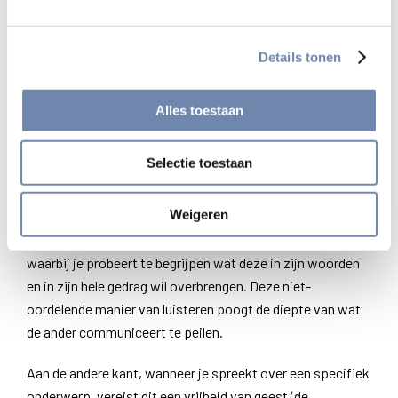
sauveren dan te veroordelen. Kan hij ze niet sauveren, dan
moet hij vragen hoe de ander ze verstaat. Verstaat die ze
Details tonen
verkeerd, dan moet hij hem met liefde verbeteren. Helpt
dat niet, dan moet hij alle gepaste middelen zoeken opdat
Alles toestaan
die mening, goed verstaan, gesauveerd wordt.”
Echt luisteren
Selectie toestaan
De “Vooronderstelling“, zoals deze annotatie ook wel
Weigeren
genoemd wordt, vereist dat je een houding aanneemt
waarbij je nauwgezet en ernstig luistert naar de ander;
waarbij je probeert te begrijpen wat deze in zijn woorden
en in zijn hele gedrag wil overbrengen. Deze niet-
oordelende manier van luisteren poogt de diepte van wat
de ander communiceert te peilen.
Aan de andere kant, wanneer je spreekt over een specifiek
onderwerp, vereist dit een vrijheid van geest (de