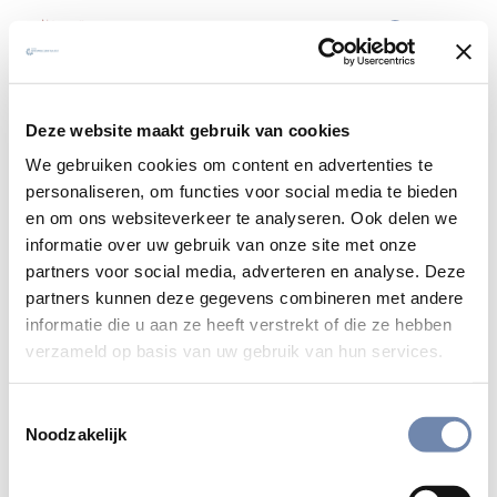
Het voorjaarsnummer van
“Jezuïeten” staat online
Deze website maakt gebruik van cookies
We gebruiken cookies om content en advertenties te
DO 05 MRT 2015
VARIA
/
personaliseren, om functies voor social media te bieden
en om ons websiteverkeer te analyseren. Ook delen we
informatie over uw gebruik van onze site met onze
partners voor social media, adverteren en analyse. Deze
Nieuws uit de wereldwijde
partners kunnen deze gegevens combineren met andere
jezuïetenfamilie
informatie die u aan ze heeft verstrekt of die ze hebben
verzameld op basis van uw gebruik van hun services.
Klik hier voor het lentenummer van "Jezuïeten"
Toestemmingsselectie
Noodzakelijk
Bekijk alle nieuwsberichten