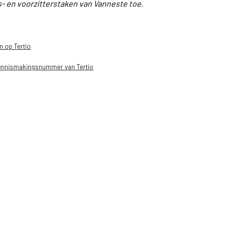
s- en voorzitterstaken van Vanneste toe.
n op Tertio
 kennismakingsnummer van Tertio