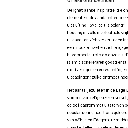
De Ignatiaanse inspiratie, die on
elementen: de aandacht voor el
uitsluiting; kwaliteit is belangr
houding in volle intellectuele vr
uitdaagt en zich verzet tegen 
een modale inzet en zich engage
bijvoorbeeld trots op onze stu
islamitische leraren godsdienst
motiveringen en verwachtingen
uitdagingen; zulke ontmoetingen
Het aantal jezuïeten in de Lage 
vormen van religieuze en kerkeli
geloof daarom met uitsterven be
secularisering heeft ons geleerd
van Wilrijk en Edegem, te midde
priester tellen. Enkele anderen, 