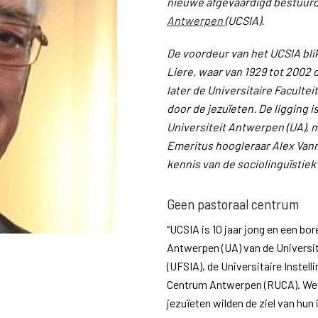
nieuwe afgevaardigd bestuurd
Antwerpen
(UCSIA).
De voordeur van het UCSIA bli
Liere, waar van 1929 tot 2002
later de Universitaire Faculte
door de jezuïeten. De ligging i
Universiteit Antwerpen (UA), m
Emeritus hoogleraar Alex Vann
kennis van de sociolinguïstiek
Geen pastoraal centrum
“UCSIA is 10 jaar jong en een bor
Antwerpen (UA) van de Universit
(UFSIA), de Universitaire Instell
Centrum Antwerpen (RUCA). We z
jezuïeten wilden de ziel van hun