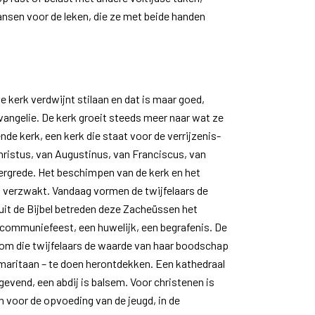
kansen voor de leken, die ze met beide handen
he kerk verdwijnt stilaan en dat is maar goed,
vangelie. De kerk groeit steeds meer naar wat ze
nde kerk, een kerk die staat voor de verrijzenis-
ristus, van Augustinus, van Franciscus, van
ergrede. Het beschimpen van de kerk en het
n verzwakt. Vandaag vormen de twijfelaars de
 uit de Bijbel betreden deze Zacheüssen het
communiefeest, een huwelijk, een begrafenis. De
 om die twijfelaars de waarde van haar boodschap
maritaan – te doen herontdekken. Een kathedraal
evend, een abdij is balsem. Voor christenen is
n voor de opvoeding van de jeugd, in de