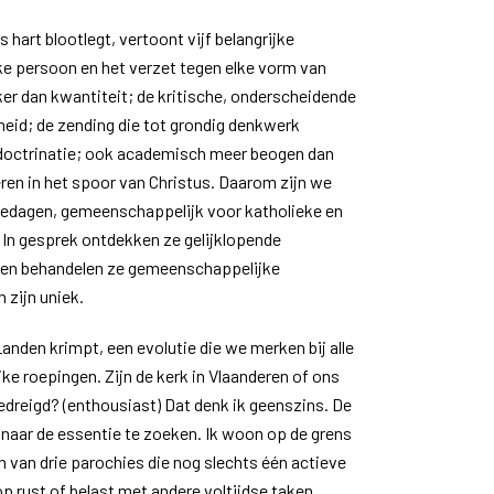
s hart blootlegt, vertoont vijf belangrijke
ke persoon en het verzet tegen elke vorm van
ijker dan kwantiteit; de kritische, onderscheidende
ijheid; de zending die tot grondig denkwerk
indoctrinatie; ook academisch meer beogen dan
ren in het spoor van Christus. Daarom zijn we
diedagen, gemeenschappelijk voor katholieke en
. In gesprek ontdekken ze gelijklopende
 en behandelen ze gemeenschappelijke
 zijn uniek.
Landen krimpt, een evolutie die we merken bij alle
jke roepingen. Zijn de kerk in Vlaanderen of ons
dreigd? (enthousiast) Dat denk ik geenszins. De
 naar de essentie te zoeken. Ik woon op de grens
n van drie parochies die nog slechts één actieve
op rust of belast met andere voltijdse taken,