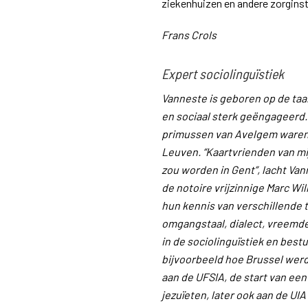
ziekenhuizen en andere zorginst
Frans Crols
Expert sociolinguïstiek
Vanneste is geboren op de taa
en sociaal sterk geëngageerd.
primussen van Avelgem waren s
Leuven. “Kaartvrienden van mi
zou worden in Gent”, lacht Va
de notoire vrijzinnige Marc W
hun kennis van verschillende t
omgangstaal, dialect, vreemde 
in de sociolinguïstiek en best
bijvoorbeeld hoe Brussel werd
aan de UFSIA, de start van een
jezuïeten, later ook aan de U