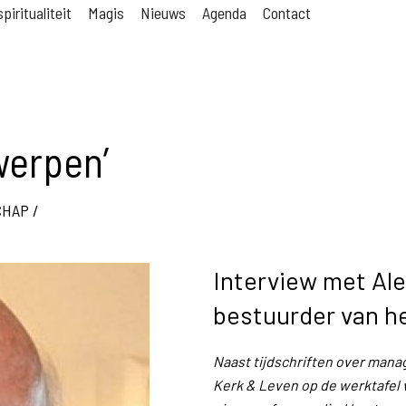
piritualiteit
Magis
Nieuws
Agenda
Contact
twerpen’
CHAP
/
Interview met Al
bestuurder van h
Naast tijdschriften over manag
Kerk & Leven op de werktafel 