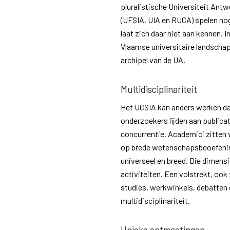
pluralistische Universiteit Ant
(UFSIA, UIA en RUCA) spelen nog 
laat zich daar niet aan kennen. I
Vlaamse universitaire landschap.
archipel van de UA.
Multidisciplinariteit
Het UCSIA kan anders werken dan
onderzoekers lijden aan publica
concurrentie. Academici zitten
op brede wetenschapsbeoefening 
universeel en breed. Die dimens
activiteiten. Een volstrekt, ook 
studies, werkwinkels, debatten
multidisciplinariteit.
Unieke ontmoetingen