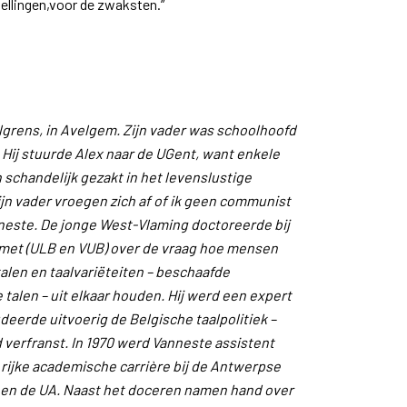
ellingen,voor de zwaksten.”
lgrens, in Avelgem. Zijn vader was schoolhoofd
 Hij stuurde Alex naar de UGent, want enkele
chandelijk gezakt in het levenslustige
jn vader vroegen zich af of ik geen communist
nneste. De jonge West-Vlaming doctoreerde bij
ilmet (ULB en VUB) over de vraag hoe mensen
alen en taalvariëteiten – beschaafde
talen – uit elkaar houden. Hij werd een expert
udeerde uitvoerig de Belgische taalpolitiek –
 verfranst. In 1970 werd Vanneste assistent
 rijke academische carrière bij de Antwerpse
IA en de UA. Naast het doceren namen hand over