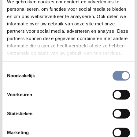
We gebruiken cookies om content en advertenties te
christelijke bijdragen op het internet binnen het
personaliseren, om functies voor social media te bieden
Nederlandse taalgebied. De ingezonden websites worden
en om ons websiteverkeer te analyseren. Ook delen we
beoordeeld op de volgende criteria: concept, inhoud,
informatie over uw gebruik van onze site met onze
vormgeving, techniek en gebruikersvriendelijkheid.
partners voor social media, adverteren en analyse. Deze
partners kunnen deze gegevens combineren met andere
In navolging van de succesvolle Duitse internetprijs de
informatie die u aan ze heeft verstrekt of die ze hebben
Webfish, voor de beste christelijke websites van het jaar,
verzameld op basis van uw gebruik van hun services.
heeft de IKON een Nederlandse versie van deze prijs in het
leven roepen. Dit doet zij samen met Katholiek.nl, de
Toestemmingsselectie
Noodzakelijk
Protestantse Kerk in Nederland, de Raad van Kerken, de
FKT Universiteit van Tilburg en de Protestantse
Theologische Universiteit.
Voorkeuren
Het juryverslag over Ignis
Statistieken
"De jury heeft na rijp beraad besloten dit jaar toch aparte
prijzen uit te reiken voor websites van organisaties en
Marketing
websites van kerken. Dit omdat de inzendingen op deze