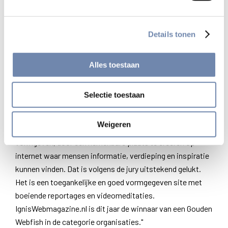
gebieden sterk verschillend van karakter zijn. Websites
van organisaties kennen een verbeterde kwaliteit ten
Details tonen
opzichte van vorige jaren, maar originaliteit is toch vaak
ver te zoeken. In deze categorie was de jury het meest
Alles toestaan
verrast door de website IgnisWebmagazine.nl. Het is een
uitgave van de Nederlandse provincie van de Sociëteit van
Jezus.
Selectie toestaan
Het online tijdschrift wil op eigentijdse wijze het
Weigeren
apostolaat van de Nederlandse jezuïeten mede
vormgeven, door een herkenbare plaats te creëren op
internet waar mensen informatie, verdieping en inspiratie
kunnen vinden. Dat is volgens de jury uitstekend gelukt.
Het is een toegankelijke en goed vormgegeven site met
boeiende reportages en videomeditaties.
IgnisWebmagazine.nl is dit jaar de winnaar van een Gouden
Webfish in de categorie organisaties."