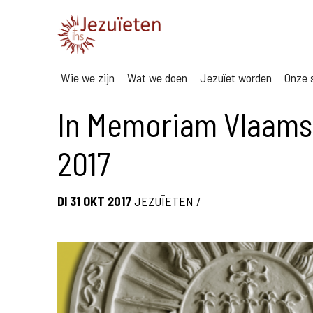
Wie we zijn
Wat we doen
Jezuïet worden
Onze s
In Memoriam Vlaamse
2017
DI 31 OKT 2017
JEZUÏETEN
/