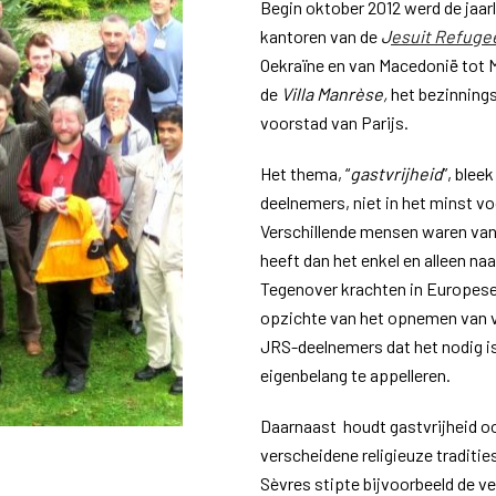
Begin oktober 2012 werd de jaa
kantoren van de
J
esuit Refuge
Oekraïne en van Macedonië tot
de
Villa Manrèse
,
het bezinnings
voorstad van Parijs.
Het thema, “
gastvrijheid
”, blee
deelnemers, niet in het minst v
Verschillende mensen waren van
heeft dan het enkel en alleen n
Tegenover krachten in Europes
opzichte van het opnemen van v
JRS-deelnemers dat het nodig is
eigenbelang te appelleren.
Daarnaast houdt gastvrijheid oo
verscheidene religieuze traditi
Sèvres stipte bijvoorbeeld de 