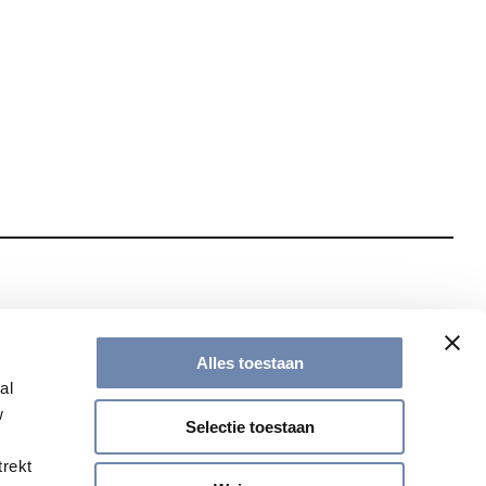
te met onze nieuwsbrief
Alles toestaan
al
w
Selectie toestaan
trekt