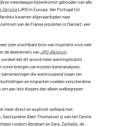
rlijkse meerdaagse bijeenkomst gehouden van alle
e Service
(JRS) in Europa. Van Portugal tot
 Marokko kwamen afgevaardigden naar
centrum van de Franse jezuïeten in Clamart, een
k een zeer vruchtbare bron van inspiratie voor vele
oor de deelnemers van
JRS-Belgium
.
 oordeel dat dit woord meer wervingskracht
aar voren brengen van kosten-batenanalyses.
e samenlevingen die wantrouwend staan ten
luchtelingen en migranten voelden verscheidene
 om aan iets diepers dan alleen welbegrepen
k meer direct en expliciet verband met
es. Gastspreker Alain Thomasset sj van het Centre
verhalen rondom Abraham en Sara, Zacheüs, de