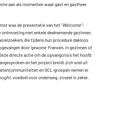
istie aan als momenten waar gast en gastheer
mst was de presentatie van het “
Welcome”-
de ontmoeting met enkele deelnemende gezinnen
 asielzoekers die tijdens hun procedure dakloos
pgevangen door ‘gewone’ Fransen, in gezinnen of
Deze directe actie om de opvangcrisis het hoofd
angesproken en het project breidt zich snel uit
zuïetencommuniteiten en GCL-groepen nemen er
hought
, voedsel voor onderweg, zoveel is zeker.