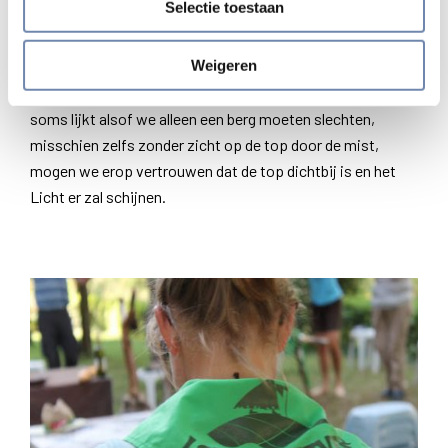
Selectie toestaan
een begin gekregen. Alleen hoeven we niet bang te zijn
voor de tocht die komt. We kregen pijltjes mee die de weg
Weigeren
wijzen en we weten dat we de tocht niet alleen moeten
aangaan. Er is altijd Iemand aan onze zijde. En als het
soms lijkt alsof we alleen een berg moeten slechten,
misschien zelfs zonder zicht op de top door de mist,
mogen we erop vertrouwen dat de top dichtbij is en het
Licht er zal schijnen.