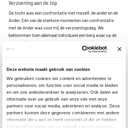
Verzoening aan de top
De tocht was een confrontatie met mezelf, de ander en de
Ander. Eén van de sterkste momenten van confrontatie
met de Ander was voor mij de verzoeningsdag. We
beklommen toen allemaal individueel een berg waar op de
top een klooster op ons stond te wachten. Na enkele
dagen in groep gewandeld te hebben, was het een vreemde
ervaring om plots alleen een berg te beklimmen. De
aangekondigde hitte bleef ook achterwege op de top.
Deze website maakt gebruik van cookies
Integendeel zelfs: het laatste gedeelte van de klim
We gebruiken cookies om content en advertenties te
gebeurde in een dikke mist. In een film zou het niet beter in
personaliseren, om functies voor social media te bieden
scène gebracht kunnen worden: de solitaire beklimming
en om ons websiteverkeer te analyseren. Ook delen we
waarbij je geconfronteerd wordt met jezelf en de Ander in
informatie over uw gebruik van onze site met onze
de mist, eindigt boven aan het klooster waar een
partners voor social media, adverteren en analyse. Deze
verzoeningsviering plaatsvindt en waar de zon intussen
partners kunnen deze gegevens combineren met andere
helemaal doorgebroken is. De verzoening leek ook in het
informatie die u aan ze heeft verstrekt of die ze hebben
weer geuit te worden.
verzameld op basis van uw gebruik van hun services.