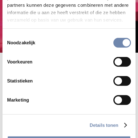
partners kunnen deze gegevens combineren met andere
informatie die u aan ze heeft verstrekt of die ze hebben
verzameld op basis van uw gebruik van hun services.
Toestemmingsselectie
Noodzakelijk
Recent nieuws over de jezuïeten in
Voorkeuren
de Lage Landen
Statistieken
Lees het nieuwe nummer van "Jezuïeten"
Marketing
Bekijk alle nieuwsberichten
Details tonen