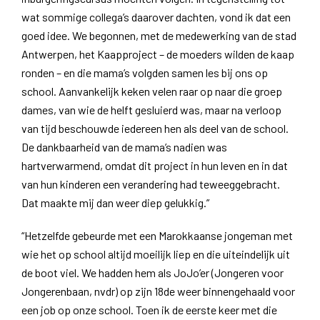
wat sommige collega’s daarover dachten, vond ik dat een
goed idee. We begonnen, met de medewerking van de stad
Antwerpen, het Kaapproject – de moeders wilden de kaap
ronden – en die mama’s volgden samen les bij ons op
school. Aanvankelijk keken velen raar op naar die groep
dames, van wie de helft gesluierd was, maar na verloop
van tijd beschouwde iedereen hen als deel van de school.
De dankbaarheid van de mama’s nadien was
hartverwarmend, omdat dit project in hun leven en in dat
van hun kinderen een verandering had teweeggebracht.
Dat maakte mij dan weer diep gelukkig.”
“Hetzelfde gebeurde met een Marokkaanse jongeman met
wie het op school altijd moeilijk liep en die uiteindelijk uit
de boot viel. We hadden hem als JoJo’er (Jongeren voor
Jongerenbaan, nvdr) op zijn 18de weer binnengehaald voor
een job op onze school. Toen ik de eerste keer met die