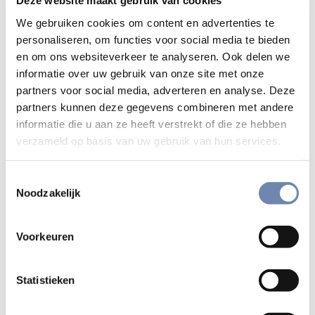
Deze website maakt gebruik van cookies
hoe het moet – evenzeer mee als het eerste. Je moet als
We gebruiken cookies om content en advertenties te
school gewoon durven. Hoe meer je identiteit verschillend
personaliseren, om functies voor social media te bieden
is van de andere scholen, hoe succesvoller je bent. Ouders
en om ons websiteverkeer te analyseren. Ook delen we
kiezen voor identiteit, want wat heeft een grijze school
informatie over uw gebruik van onze site met onze
meer te bieden dan een andere? Onze identiteit situeert
partners voor social media, adverteren en analyse. Deze
zich op het kwalitatieve niveau, levensbeschouwelijk en
partners kunnen deze gegevens combineren met andere
op vlak van diversiteit. Alsmaar meer autochtone ouders
informatie die u aan ze heeft verstrekt of die ze hebben
kiezen voor een goede context waarbinnen hun zoon of
verzameld op basis van uw gebruik van hun services.
dochter kan leren omgaan met de diversiteit waar ze later
in onze samenleving sowieso mee te maken krijgen. De
Toestemmingsselectie
groep ouders die het niet verantwoord vindt om hun kind
Noodzakelijk
naar een witte concentratieschool te sturen, wordt steeds
groter. Dat vind ik een positieve evolutie.”
Voorkeuren
Hoe kijkt u naar de op stapel staande
Statistieken
hervormingen van het secundair onderwijs en