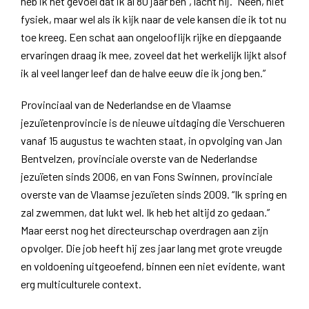
heb ik het gevoel dat ik al 80 jaar ben”, lacht hij. “Neen, niet
fysiek, maar wel als ik kijk naar de vele kansen die ik tot nu
toe kreeg. Een schat aan ongelooflijk rijke en diepgaande
ervaringen draag ik mee, zoveel dat het werkelijk lijkt alsof
ik al veel langer leef dan de halve eeuw die ik jong ben.”
Provinciaal van de Nederlandse en de Vlaamse
jezuïetenprovincie is de nieuwe uitdaging die Verschueren
vanaf 15 augustus te wachten staat, in opvolging van Jan
Bentvelzen, provinciale overste van de Nederlandse
jezuïeten sinds 2006, en van Fons Swinnen, provinciale
overste van de Vlaamse jezuïeten sinds 2009. “Ik spring en
zal zwemmen, dat lukt wel. Ik heb het altijd zo gedaan.”
Maar eerst nog het directeurschap overdragen aan zijn
opvolger. Die job heeft hij zes jaar lang met grote vreugde
en voldoening uitgeoefend, binnen een niet evidente, want
erg multiculturele context.