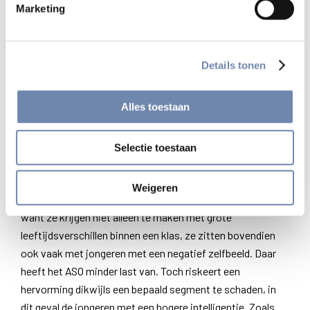
Marketing
naar de voorzet die de koepel van het katholiek
onderwijs onlangs gaf?
Details tonen
“Eigenlijk weten we nog niet goed waarover het juist gaat.
Kijken we verder dan het ASO, dan zien we dat het
Alles toestaan
onderwijs in Vlaanderen inderdaad met een groot probleem
zit. 15 procent van de jongeren die zonder diploma
uitstroomt, dat is onverantwoord. Hervormingen zijn dus
Selectie toestaan
absoluut noodzakelijk; de vraag is alleen: hoe pak je het
aan? Ik vind de leerkrachten in het BSO de helden van
Weigeren
vandaag. Wat zij dag in dag uit presteren is buitengewoon,
want ze krijgen niet alleen te maken met grote
leeftijdsverschillen binnen een klas, ze zitten bovendien
ook vaak met jongeren met een negatief zelfbeeld. Daar
heeft het ASO minder last van. Toch riskeert een
hervorming dikwijls een bepaald segment te schaden, in
dit geval de jongeren met een hogere intelligentie. Zoals