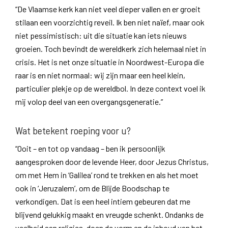
“De Vlaamse kerk kan niet veel dieper vallen en er groeit
stilaan een voorzichtig reveil. Ik ben niet naïef, maar ook
niet pessimistisch: uit die situatie kan iets nieuws
groeien. Toch bevindt de wereldkerk zich helemaal niet in
crisis. Het is net onze situatie in Noordwest-Europa die
raar is en niet normaal: wij zijn maar een heel klein,
particulier plekje op de wereldbol. In deze context voel ik
mij volop deel van een overgangsgeneratie.”
Wat betekent roeping voor u?
“Ooit – en tot op vandaag – ben ik persoonlijk
aangesproken door de levende Heer, door Jezus Christus,
om met Hem in ‘Galilea’ rond te trekken en als het moet
ook in ‘Jeruzalem’, om de Blijde Boodschap te
verkondigen. Dat is een heel intiem gebeuren dat me
blijvend gelukkig maakt en vreugde schenkt. Ondanks de
veelheid aan religies, doen de vorm en de inhoud van het