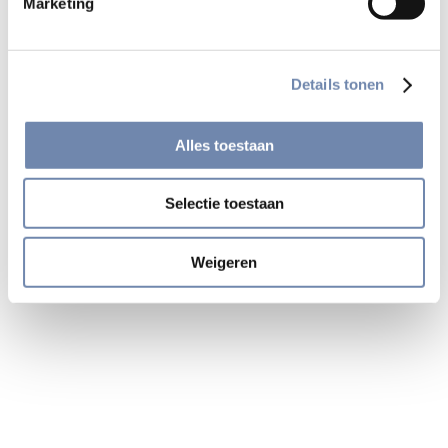
Marketing
Levensgebed met focus op een aandachtspunt
Levensgebed met focus op een ervaring
Een nieuwe productie van het
Platform voor ignatiaanse
Details tonen
spiritualiteit
van de jezuïeten in de Lage Landen.
Alles toestaan
Bekijk alle nieuwsberichten
Selectie toestaan
Weigeren
Deel