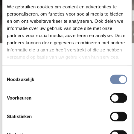
We gebruiken cookies om content en advertenties te
personaliseren, om functies voor social media te bieden
en om ons websiteverkeer te analyseren. Ook delen we
informatie over uw gebruik van onze site met onze
partners voor social media, adverteren en analyse. Deze
partners kunnen deze gegevens combineren met andere
informatie die u aan ze heeft verstrekt of die ze hebben
Zeven podcasts over levensgebed
verzameld op basis van uw gebruik van hun services.
Nieuw op www.biddenonderweg.org: een serie podcasts
Toestemmingsselectie
over levensgebed
Noodzakelijk
Beluister een van de volgende varianten
Levensgebed voor kinderen
Voorkeuren
Levensgebed voor jongeren
Levensgebed voor volwassenen
(korte en uitgebreide
Statistieken
versie)
Levensgebed met focus op een persoon