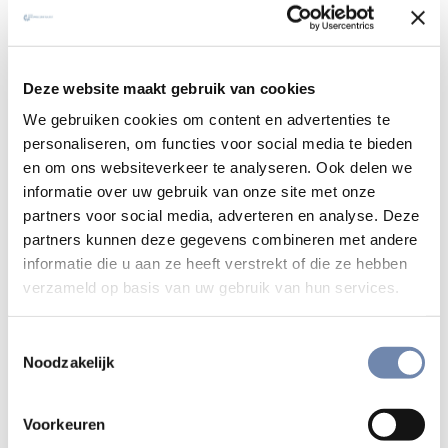
enkele meditatieve vragen
inspirerende citaten bij het weekthema
Deze website maakt gebruik van cookies
We gebruiken cookies om content en advertenties te
eenvoudige suggesties voor gebed
personaliseren, om functies voor social media te bieden
en om ons websiteverkeer te analyseren. Ook delen we
Geen uitgebreid programma, geen zware verplichtingen —
informatie over uw gebruik van onze site met onze
maar een dagelijkse uitnodiging om ruimte te maken voor
partners voor social media, adverteren en analyse. Deze
God, midden in je gewone leven.
partners kunnen deze gegevens combineren met andere
informatie die u aan ze heeft verstrekt of die ze hebben
De retraite is geschreven door jezuïet
Tim van de Veen
.
verzameld op basis van uw gebruik van hun services.
Meld je aan voor de 40-dagenretraite
Toestemmingsselectie
Gratis deelname · Dagelijkse gebedsmail · Start op
Noodzakelijk
Aswoensdag
Op weg naar Goede Week en Pasen
Voorkeuren