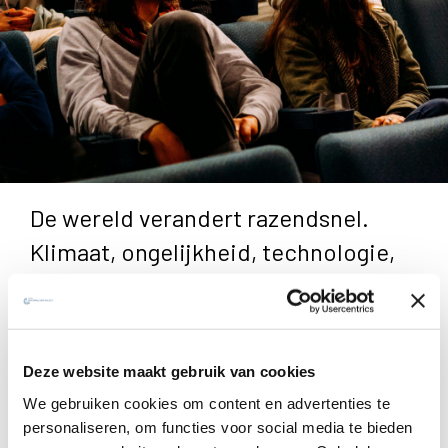
De wereld verandert razendsnel.
Klimaat, ongelijkheid, technologie,
religie – soms voelt het alsof alles
tegelijk schuift. Hoe blijf je open,
hoopvol en kritisch in zo’n tijd?
Deze website maakt gebruik van cookies
Tijdens de
Magis Talks
krijg je in vier avonden frisse
We gebruiken cookies om content en advertenties te
personaliseren, om functies voor social media te bieden
inzichten van mensen die midden in die wereld staan én