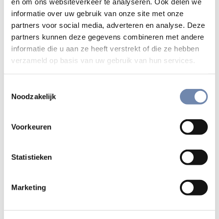
en om ons websiteverkeer te analyseren. Ook delen we
vooruitkijken.
informatie over uw gebruik van onze site met onze
partners voor social media, adverteren en analyse. Deze
Vier maandagavonden. Vier inspirerende stemmen. Vier
partners kunnen deze gegevens combineren met andere
nieuwe perspectieven.
informatie die u aan ze heeft verstrekt of die ze hebben
verzameld op basis van uw gebruik van hun services.
Van armoedebestrijding tot DNA, van wereldpolitiek tot
samenleven in diversiteit: telkens een spreker die verder
kijkt dan zijn eigen bubbel en impact wil maken.
Toestemmingsselectie
Noodzakelijk
Programma:
Voorkeuren
17 november
: prof. em. Bea Cantillon (UAntwerpen)
– een sterke stem in de strijd tegen armoede.
Statistieken
24 november
: prof. dr. Maarten Larmuseau (KU
Leuven) – genetica zonder droge theorie: wat
Marketing
verbindt ons als mensen?