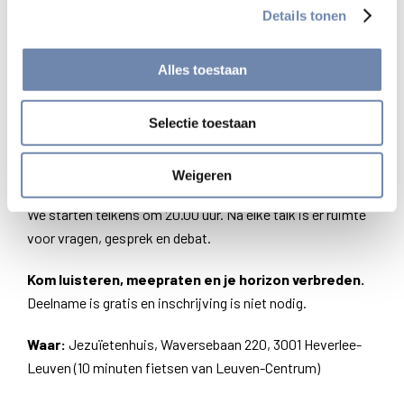
1 december
: Els Van Hoof, politica (CD&V) en
Details tonen
voorzitter commissie Buitenlandse Zaken – inzicht
in een turbulente wereld.
Alles toestaan
8 december
: Khalid Benhaddou, imam uit Gent –
hoe samenleven in een tijd waarin ieder zijn eigen
Selectie toestaan
waarheid opeist?
Weigeren
Praktisch
We starten telkens om 20.00 uur. Na elke talk is er ruimte
voor vragen, gesprek en debat.
Kom luisteren, meepraten en je horizon verbreden.
Deelname is gratis en inschrijving is niet nodig.
Waar:
Jezuïetenhuis, Waversebaan 220, 3001 Heverlee-
Leuven (10 minuten fietsen van Leuven-Centrum)