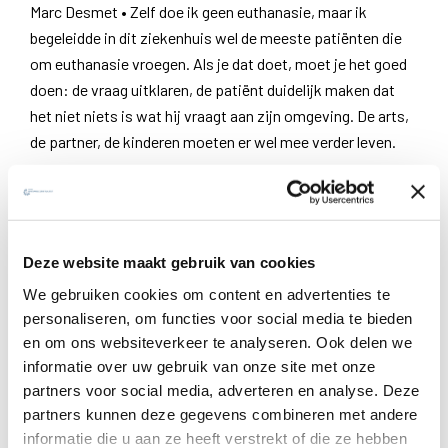
Marc Desmet • Zelf doe ik geen euthanasie, maar ik
begeleidde in dit ziekenhuis wel de meeste patiënten die
om euthanasie vroegen. Als je dat doet, moet je het goed
doen: de vraag uitklaren, de patiënt duidelijk maken dat
het niet niets is wat hij vraagt aan zijn omgeving. De arts,
de partner, de kinderen moeten er wel mee verder leven.
Onlangs werd een chronisch depressieve moeder met
stemmingswisselingen geëuthanaseerd zonder dat de
zoon op de hoogte was gebracht. Ik vind het redelijk
Deze website maakt gebruik van cookies
onmenselijk om zo afscheid te moeten nemen. Zo komen
we terug op wat voor mij essentieel is in ons omgaan met
We gebruiken cookies om content en advertenties te
het levenseinde: de verbondenheid.
personaliseren, om functies voor social media te bieden
en om ons websiteverkeer te analyseren. Ook delen we
Als u me vraagt wat mijn spirituele drijfveer is om
informatie over uw gebruik van onze site met onze
euthanasie bij wilsonbekwamen – meestal gaat het dan
partners voor social media, adverteren en analyse. Deze
partners kunnen deze gegevens combineren met andere
om dementerenden – af te keuren, dan moet ik misschien
informatie die u aan ze heeft verstrekt of die ze hebben
eerlijk zeggen: „Ik weet het niet.” Er is een soort