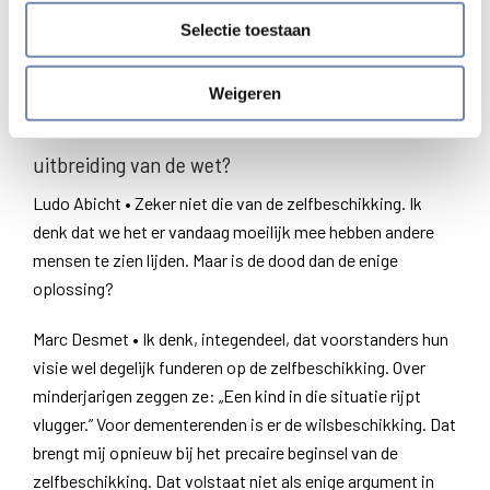
zieke wilsonbekwaam is? Wat is onze verbondenheid dan?
Selectie toestaan
Wat is hier nu het meest menselijke?
Weigeren
Welke mensvisie schuilt er achter de vraag om
uitbreiding van de wet?
Ludo Abicht • Zeker niet die van de zelfbeschikking. Ik
denk dat we het er vandaag moeilijk mee hebben andere
mensen te zien lijden. Maar is de dood dan de enige
oplossing?
Marc Desmet • Ik denk, integendeel, dat voorstanders hun
visie wel degelijk funderen op de zelfbeschikking. Over
minderjarigen zeggen ze: „Een kind in die situatie rijpt
vlugger.” Voor dementerenden is er de wilsbeschikking. Dat
brengt mij opnieuw bij het precaire beginsel van de
zelfbeschikking. Dat volstaat niet als enige argument in