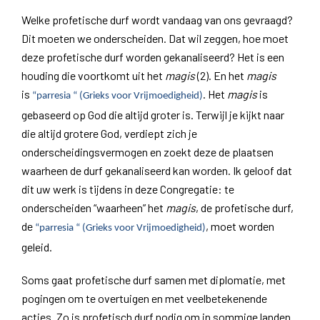
Welke profetische durf wordt vandaag van ons gevraagd?
Dit moeten we onderscheiden. Dat wil zeggen, hoe moet
deze profetische durf worden gekanaliseerd? Het is een
houding die voortkomt uit het
magis
(2). En het
magis
is
. Het
magis
is
“parresia “ (Grieks voor Vrijmoedigheid)
gebaseerd op God die altijd groter is. Terwijl je kijkt naar
die altijd grotere God, verdiept zich je
onderscheidingsvermogen en zoekt deze de plaatsen
waarheen de durf gekanaliseerd kan worden. Ik geloof dat
dit uw werk is tijdens in deze Congregatie: te
onderscheiden “waarheen” het
magis
, de profetische durf,
de
, moet worden
“parresia “ (Grieks voor Vrijmoedigheid)
geleid.
Soms gaat profetische durf samen met diplomatie, met
pogingen om te overtuigen en met veelbetekenende
acties. Zo is profetisch durf nodig om in sommige landen