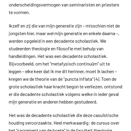
onderscheidingsvermogen van seminaristen en priesters
te vormen.
Ikzelf en zij die van mijn generatie zijn – misschien niet de
jongsten hier, maar wel mijn generatie en enkele daarna –,
werden opgeleid in een decadente scholastiek. We
studeerden theologie en filosofie met behulp van
handleidingen. Het was een decadente scholastiek.
Bijvoorbeeld, om het “metafysisch continuüm” uit te
leggen – elke keer dat ik me dit herinner, moet ik lachen –
kregen we de theorie van de “puncta inflata” (4). Toen de
grote scholastiek haar kracht begon te verliezen, ontstond
er die decadente scholastiek volgens welke in ieder geval
mijn generatie en anderen hebben gestudeerd.
Het was de decadente scholastiek die deze casuïstische
houding veroorzaakte. Heel merkwaardig: de cursus over
het “sacrament van de boete” in de faculteit theologie,