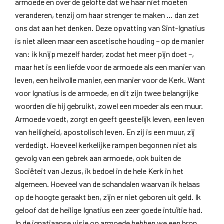
armoede en over de gelofte dat we haar niet moeten
veranderen, tenzij om haar strenger te maken … dan zet
ons dat aan het denken. Deze opvatting van Sint-Ignatius
is niet alleen maar een ascetische houding – op de manier
van: ik knijp mezelf harder, zodat het meer pijn doet –,
maar het is een liefde voor de armoede als een manier van
leven, een heilvolle manier, een manier voor de Kerk. Want
voor Ignatius is de armoede, en dit zijn twee belangrijke
woorden die hij gebruikt, zowel een moeder als een muur.
Armoede voedt, zorgt en geeft geestelijk leven, een leven
van heiligheid, apostolisch leven. En zij is een muur, zij
verdedigt. Hoeveel kerkelijke rampen begonnen niet als
gevolg van een gebrek aan armoede, ook buiten de
Sociëteit van Jezus, ik bedoel in de hele Kerk in het
algemeen. Hoeveel van de schandalen waarvan ik helaas
op de hoogte geraakt ben, zijn er niet geboren uit geld. Ik
geloof dat de heilige Ignatius een zeer goede intuïtie had.
In de ignatiaanse visie op armoede hebben we een bron