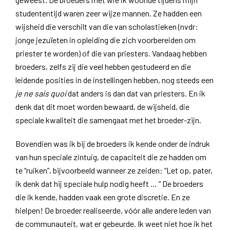
studententijd waren zeer wijze mannen. Ze hadden een
wijsheid die verschilt van die van scholastieken (nvdr:
jonge jezuïeten in opleiding die zich voorbereiden om
priester te worden) of die van priesters. Vandaag hebben
broeders, zelfs zij die veel hebben gestudeerd en die
leidende posities in de instellingen hebben, nog steeds een
je ne sais quoi
dat anders is dan dat van priesters. En ik
denk dat dit moet worden bewaard, de wijsheid, die
speciale kwaliteit die samengaat met het broeder-zijn.
Bovendien was ik bij de broeders ik kende onder de indruk
van hun speciale zintuig, de capaciteit die ze hadden om
te “ruiken”, bijvoorbeeld wanneer ze zeiden: “Let op, pater,
ik denk dat hij speciale hulp nodig heeft … “ De broeders
die ik kende, hadden vaak een grote discretie. En ze
hielpen! De broeder realiseerde, vóór alle andere leden van
de communauteit, wat er gebeurde. Ik weet niet hoe ik het