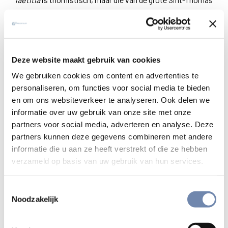
zelf, niet die van de auteur van de “puncta inflata”.
Het is duidelijk dat men op het gebied van de moraal te
werk moet gaan met wetenschappelijke discipline, met
Deze website maakt gebruik van cookies
liefde voor de Kerk en onderscheiding. Er zijn bepaalde
We gebruiken cookies om content en advertenties te
punten van de moraal waarover je alleen in gebed
personaliseren, om functies voor social media te bieden
voldoende licht kan krijgen om er verder theologisch over
en om ons websiteverkeer te analyseren. Ook delen we
te kunnen reflecteren. En hier moet je, sta me toe om het
informatie over uw gebruik van onze site met onze
te herhalen, “theologie op de knieën” bedrijven. Je kunt niet
partners voor social media, adverteren en analyse. Deze
aan theologie doen zonder gebed. Dit is een belangrijk
partners kunnen deze gegevens combineren met andere
punt. Ze moet op die manier gebeuren.
informatie die u aan ze heeft verstrekt of die ze hebben
verzameld op basis van uw gebruik van hun services.
V:
Over de jezuïetenorde zijn vele legendes:
positieve van degenen die welwillend tegenover ons
Toestemmingsselectie
staan en verhalen die een beetje donker zijn van
Noodzakelijk
degenen die dat niet doen. Ik zou u, die van ons
houdt en ons goed kent, willen vragen: aan welke