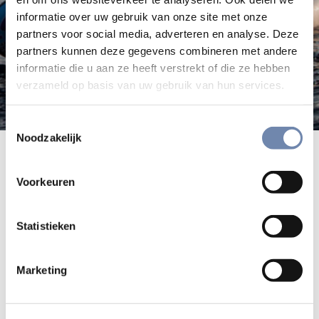
informatie over uw gebruik van onze site met onze
partners voor social media, adverteren en analyse. Deze
partners kunnen deze gegevens combineren met andere
informatie die u aan ze heeft verstrekt of die ze hebben
verzameld op basis van uw gebruik van hun services.
Toestemmingsselectie
Noodzakelijk
Overzicht van de activiteiten van
JRS België in de voorbije maanden
Voorkeuren
Klik hier voor de Nieuwsbrief Najaar 2015 van de Jesuit
Statistieken
Refugee Service Belgium
Klik hier voor de volledig vernieuwde website van de
Marketing
Jesuit Refugee Service Belgium