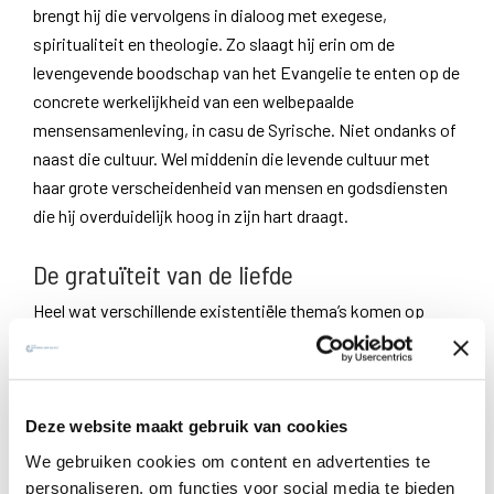
brengt hij die vervolgens in dialoog met exegese,
spiritualiteit en theologie. Zo slaagt hij erin om de
levengevende boodschap van het Evangelie te enten op de
concrete werkelijkheid van een welbepaalde
mensensamenleving, in casu de Syrische. Niet ondanks of
naast die cultuur. Wel middenin die levende cultuur met
haar grote verscheidenheid van mensen en godsdiensten
die hij overduidelijk hoog in zijn hart draagt.
De gratuïteit van de liefde
Heel wat verschillende existentiële thema’s komen op
deze wijze aan de beurt: vergeving, liefde, ouderschap,
lijden, frustratie, eenzaamheid, verbondenheid enz. Een
heeft mijn bijzondere aandacht getrokken. Het is als een
rode draad doorheen het hele boek geweven. Het raakt aan
Deze website maakt gebruik van cookies
de kern van de openbaring van Jezus en blijkt ook een van
We gebruiken cookies om content en advertenties te
de grootste uitdagingen te zijn waar van der Lugt steeds
personaliseren, om functies voor social media te bieden