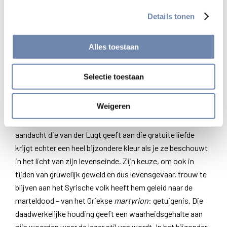
diepten van hun kwaad en dompelt Hij hen onder in het
Details tonen
licht van zijn genegenheid. Want alleen dit licht kan de
duisternis van het kwaad verjagen in hun zielen. …
Alles toestaan
Christus was in zijn dood aan het kruis als een
bloeiende tak die zijn zoete geur aan alle mensen gaf,
Selectie toestaan
zelfs aan diegenen die Hem afsnoeiden.
In het licht van zijn levenseinde
Weigeren
Op zich is dit niet nieuw of origineel. De permante
aandacht die van der Lugt geeft aan die gratuite liefde
krijgt echter een heel bijzondere kleur als je ze beschouwt
in het licht van zijn levenseinde. Zijn keuze, om ook in
tijden van gruwelijk geweld en dus levensgevaar, trouw te
blijven aan het Syrische volk heeft hem geleid naar de
marteldood – van het Griekse
martyrion
: getuigenis. Die
daadwerkelijke houding geeft een waarheidsgehalte aan
zijn woorden waar de lezer stil van wordt. In het bijzonder