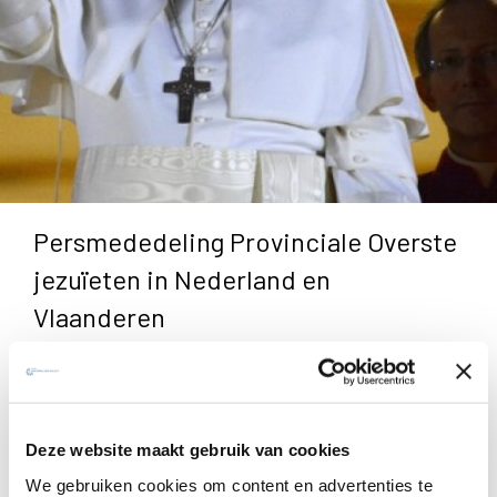
Persmededeling Provinciale Overste
jezuïeten in Nederland en
Vlaanderen
Met grote vreugde verwelkomen we Franciscus I aan het
hoofd van de universele Katholieke Kerk. Zijn uitverkiezing
door het college der kiesgerechtigde kardinalen is een
Deze website maakt gebruik van cookies
krachtig signaal aan de wereld en aan de christenen, want
We gebruiken cookies om content en advertenties te
met deze keuze verschuift het zwaartepunt van de Kerk