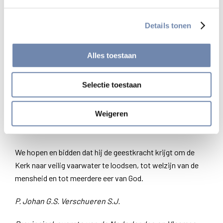
bisschop wordt, beschouwen we het als een uitzondering
en blijven we het in de eerste plaats beschouwen als
Details tonen
nederig dienstwerk, in de geest van wat Jezus ons leerde:
Wie onder u de eerste wil zijn, moet dienaar worden van
allen.
Alles toestaan
We kennen Franciscus I in de tijd dat hij nog geen bisschop
Selectie toestaan
was als een krachtig bestuurder van de jezuieten in
moeilijke tijden in Argentinie. Hij is een spiritueel man met
Weigeren
een groot hart voor de armen. En dat is hij gebleven ook
als aartsbisschop van Buenos Aires en als kardinaal.
We hopen en bidden dat hij de geestkracht krijgt om de
Kerk naar veilig vaarwater te loodsen, tot welzijn van de
mensheid en tot meerdere eer van God.
P. Johan G.S. Verschueren S.J.