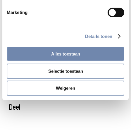
Marc Desmet SJ
Marketing
Regionale Overste
Details tonen
Alles toestaan
Selectie toestaan
Bekijk alle nieuwsberichten
Weigeren
Deel