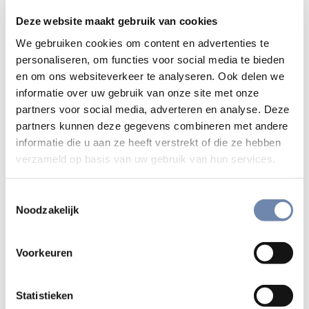
1938. Hij trad in in Mariëndaal op 29 september 1958,
Deze website maakt gebruik van cookies
studeerde filosofie op het Berchmanianum en theologie in
We gebruiken cookies om content en advertenties te
Maastricht. Hij werd priester gewijd in 1967. In 1975 rondde
personaliseren, om functies voor social media te bieden
hij de studie missiologie af in Nijmegen met een promotie
en om ons websiteverkeer te analyseren. Ook delen we
en legde hij ook zijn laatste geloften af.
informatie over uw gebruik van onze site met onze
partners voor social media, adverteren en analyse. Deze
Na twee jaar in Indonesië ging hij in 1977 naar Bonn in
partners kunnen deze gegevens combineren met andere
Duitsland en werd medewerker van de Katholische
informatie die u aan ze heeft verstrekt of die ze hebben
Missionen. In 1989 verhuisde hij naar Trier en werd voor
verzameld op basis van uw gebruik van hun services.
vele jaren spirituaal aan het grootseminarie.
Toestemmingsselectie
Toen de jezuïetencommunauteit sloot in 2019 bleef hij in
Noodzakelijk
Trier. Ondanks gezondheidsproblemen zette hij zich
bijvoorbeeld in voor de zaligverklaring van Pater Wilhelm
Eberschweiler S.J. Omdat zijn gezondheid zwakker werd,
Voorkeuren
verhuisde hij begin mei 2022 naar Aqua Viva.
Statistieken
Verbonden in de Heer,