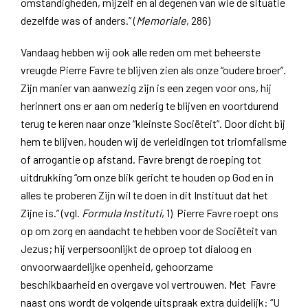
omstandigheden, mijzelf en al degenen van wie de situatie
dezelfde was of anders.” (
Memoriale
, 286)
Vandaag hebben wij ook alle reden om met beheerste
vreugde Pierre Favre te blijven zien als onze “oudere broer”.
Zijn manier van aanwezig zijn is een zegen voor ons, hij
herinnert ons er aan om nederig te blijven en voortdurend
terug te keren naar onze “kleinste Sociëteit”. Door dicht bij
hem te blijven, houden wij de verleidingen tot triomfalisme
of arrogantie op afstand. Favre brengt de roeping tot
uitdrukking “om onze blik gericht te houden op God en in
alles te proberen Zijn wil te doen in dit Instituut dat het
Zijne is.” (vgl.
Formula Instituti
, 1) Pierre Favre roept ons
op om zorg en aandacht te hebben voor de Sociëteit van
Jezus; hij verpersoonlijkt de oproep tot dialoog en
onvoorwaardelijke openheid, gehoorzame
beschikbaarheid en overgave vol vertrouwen. Met Favre
naast ons wordt de volgende uitspraak extra duidelijk: “U