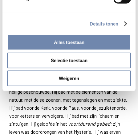
omstandigheid, elke plaats en elk moment was voor Favre
een mogelijkheid om God te ontmoeten. Pierre Favre was
boven alles, maar zonder zich hierop te beroemen, een
Details tonen
meester van het gebed
. Hij begreep dat zijn vriendschap
met Jezus gebaseerd was op de mysteries van het leven
Alles toestaan
van Christus, “lessen van de Geest” voor zijn roeping en op
zijn weg om aan Christus gelijk te worden, die hij vroom
overwoog om er “voordeel uit te trekken.” Favre bad in een ​​
Selectie toestaan
constante samenspraak met Jezus en Maria, de engelen
en heiligen, martelaren en “privé heiligen”, onder wie de
Weigeren
grote mentor uit zijn jeugd Pierre Velliard, die hij als een
heilige beschouwde. Hij bad met de elementen van de
natuur, met de seizoenen, met tegenslagen en met ziekte.
Hij bad voor de Kerk, voor de Paus, voor de jezuïetenorde,
voor ketters en vervolgers. Hij bad met zijn lichaam en
zintuigen. Hij geloofde in het
voortdurend gebed
; zijn
leven was doordrongen van het Mysterie. Hij was ervan