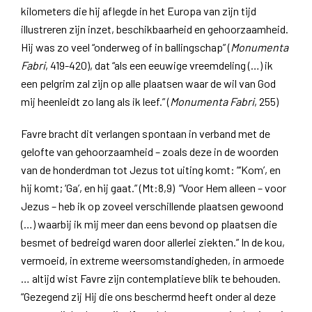
kilometers die hij aflegde in het Europa van zijn tijd
illustreren zijn inzet, beschikbaarheid en gehoorzaamheid.
Hij was zo veel “onderweg of in ballingschap” (
Monumenta
Fabri
, 419-420), dat “als een eeuwige vreemdeling (…) ik
een pelgrim zal zijn op alle plaatsen waar de wil van God
mij heenleidt zo lang als ik leef.” (
Monumenta Fabri
, 255)
Favre bracht dit verlangen spontaan in verband met de
gelofte van gehoorzaamheid – zoals deze in de woorden
van de honderdman tot Jezus tot uiting komt: “‘Kom’, en
hij komt; ‘Ga’, en hij gaat.” (Mt:8,9) “Voor Hem alleen – voor
Jezus – heb ik op zoveel verschillende plaatsen gewoond
(…) waarbij ik mij meer dan eens bevond op plaatsen die
besmet of bedreigd waren door allerlei ziekten.” In de kou,
vermoeid, in extreme weersomstandigheden, in armoede
… altijd wist Favre zijn contemplatieve blik te behouden.
“Gezegend zij Hij die ons beschermd heeft onder al deze