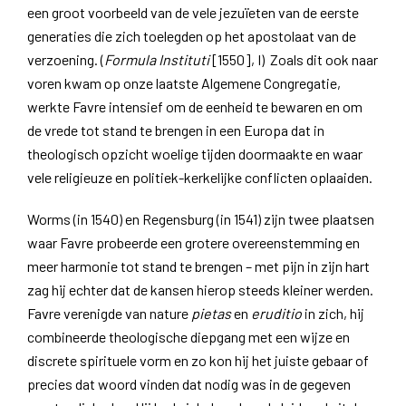
een groot voorbeeld van de vele jezuïeten van de eerste
generaties die zich toelegden op het apostolaat van de
verzoening. (
Formula Instituti
[1550], I) Zoals dit ook naar
voren kwam op onze laatste Algemene Congregatie,
werkte Favre intensief om de eenheid te bewaren en om
de vrede tot stand te brengen in een Europa dat in
theologisch opzicht woelige tijden doormaakte en waar
vele religieuze en politiek-kerkelijke conflicten oplaaiden.
Worms (in 1540) en Regensburg (in 1541) zijn twee plaatsen
waar Favre probeerde een grotere overeenstemming en
meer harmonie tot stand te brengen – met pijn in zijn hart
zag hij echter dat de kansen hierop steeds kleiner werden.
Favre verenigde van nature
pietas
en
eruditio
in zich, hij
combineerde theologische diepgang met een wijze en
discrete spirituele vorm en zo kon hij het juiste gebaar of
precies dat woord vinden dat nodig was in de gegeven