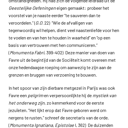
omstandigheden. Hij had zich de volgende leidraad uit de
Geestelijke Oefeningen
eigen gemaakt: probeer het
voorstel van je naaste eerder “te sauveren dan te
veroordelen.” (
G.O.
22) “Wie de afvalligen van
tegenwoordig wil helpen, dient veel naastenliefde voor hen
te voelen en van hen te houden in waarheid” en “op een
basis van vertrouwen met hen communiceren.”
(
Monumenta Fabri
, 399-402) Deze manier van doen van
Favre uit de begintijd van de Sociëteit komt overeen met
onze hedendaagse roeping om aanwezig te zijn aan de
grenzen en bruggen van verzoening te bouwen.
In het spoor van zijn dierbare metgezel in Parijs was ook
Favre een
pelgrim
en verpersoonlijkte hij de
mystiek van
het onderweg zijn
, zo kenmerkend voor de eerste
jezuïeten. “Het lijkt erop dat Favre geboren werd om
nergens te rusten,” schreef de secretaris van de orde.
(
Monumenta Ignatiana, Epistolae
I, 362) De duizenden