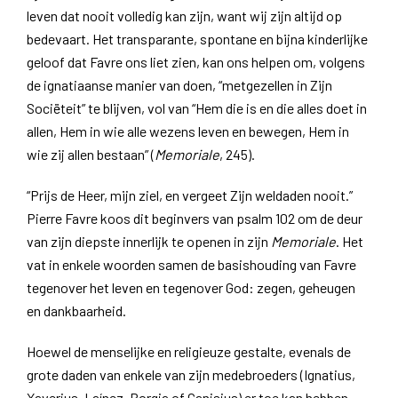
leven dat nooit volledig kan zijn, want wij zijn altijd op
bedevaart. Het transparante, spontane en bijna kinderlijke
geloof dat Favre ons liet zien, kan ons helpen om, volgens
de ignatiaanse manier van doen, “metgezellen in Zijn
Sociëteit” te blijven, vol van “Hem die is en die alles doet in
allen, Hem in wie alle wezens leven en bewegen, Hem in
wie zij allen bestaan” (
Memoriale
, 245).
“Prijs de Heer, mijn ziel, en vergeet Zijn weldaden nooit.”
Pierre Favre koos dit beginvers van psalm 102 om de deur
van zijn diepste innerlijk te openen in zijn
Memoriale
. Het
vat in enkele woorden samen de basishouding van Favre
tegenover het leven en tegenover God: zegen, geheugen
en dankbaarheid.
Hoewel de menselijke en religieuze gestalte, evenals de
grote daden van enkele van zijn medebroeders (Ignatius,
Xaverius, Laínez, Borgia of Canisius) er toe kan hebben