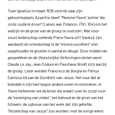
Toen Ignatius in maart 1535 vertrok naar zijn
geboorteplaats Azpeitia, bleef “Meester Favre” achter “als
onze oudere broer
” (Laínez aan Polanco,
FN
I, 104) om het
welzijn en de groei van de groep te overzien. Wat voor
soort leiderschap oefende Pierre Favre uit? Dankzij zijn
aandacht en vriendschap is de “minste sociëteit” niet
opgehouden te groeien in aantal en deugd. Door middel van
gesprekken en de
Geestelijke Oefeningen
sloten eerst
Claude Le Jay, Jean Codure en Paschase Broët zich aan bij
de groep. Later werden Francisco de Borgia en Petrus
Canisius lid van de Sociëteit van Jezus. Het vuur dat al
brandde in zijn hart begon andere vuren te ontsteken. In
Favre herkennen we de broer die waakt over en zorgt voor
de “vereniging van zielen”, het behoud en de groei van het
lichaam, de opbouw van het werk dat zijn geliefde
“Gezelschap van Jezus” zou worden, met de vurige wens