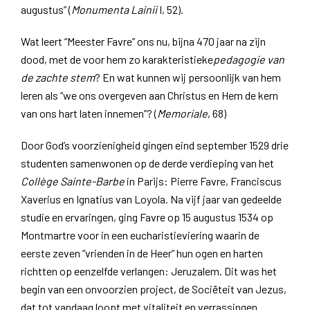
augustus” (
Monumenta Lainii
I, 52).
Wat leert “Meester Favre” ons nu, bijna 470 jaar na zijn
dood, met de voor hem zo karakteristieke
pedagogie van
de zachte stem
? En wat kunnen wij persoonlijk van hem
leren als “we ons overgeven aan Christus en Hem de kern
van ons hart laten innemen”? (
Memoriale
, 68)
Door God’s voorzienigheid gingen eind september 1529 drie
studenten samenwonen op de derde verdieping van het
Collège Sainte-Barbe
in Parijs: Pierre Favre, Franciscus
Xaverius en Ignatius van Loyola. Na vijf jaar van gedeelde
studie en ervaringen, ging Favre op 15 augustus 1534 op
Montmartre voor in een eucharistieviering waarin de
eerste zeven “vrienden in de Heer” hun ogen en harten
richtten op eenzelfde verlangen: Jeruzalem. Dit was het
begin van een onvoorzien project, de Sociëteit van Jezus,
dat tot vandaag loopt met vitaliteit en verrassingen.