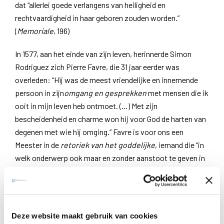
dat “allerlei goede verlangens van heiligheid en
rechtvaardigheid in haar geboren zouden worden.”
(
Memoriale
, 196)
In 1577, aan het einde van zijn leven, herinnerde Simon
Rodriguez zich Pierre Favre, die 31 jaar eerder was
overleden: “Hij was de meest vriendelijke en innemende
persoon in zijn
omgang en gesprekken
met mensen die ik
ooit in mijn leven heb ontmoet. (…) Met zijn
bescheidenheid en charme won hij voor God de harten van
degenen met wie hij omging.” Favre is voor ons een
Meester in de
retoriek van het goddelijke
, iemand die “in
welk onderwerp ook maar en zonder aanstoot te geven in
alles aanleiding vond om over God te spreken.”
(
Monumenta Broetii
, 453) Begin 1534 deed hij de
Geestelijke Oefeningen met Ignatius in de buurt van de
Saint-Jacques kerk in Parijs. Vanaf die tijd had Favre als
Deze website maakt gebruik van cookies
geen ander een doorvoeld begrip van deze manier van