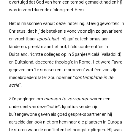
overtuigd dat God van hem een tempel gemaakt had en hij
was in voortdurende dialoog met Hem.
Het is misschien vanuit deze instelling, stevig geworteld in
Christus, dat hij de betekenis vond voor zijn zo gevarieerd
en vruchtbaar
apostolaat
: hij gaf catechismus aan
kinderen, preekte aan het hof, hield conferenties in
Duitsland, richtte colleges op in Spanje (Alcalá, Valladolid)
en Duitsland, doceerde theologie in Rome. Het werd Favre
gegeven om “te smaken en te proeven” wat één van zijn
medebroeders later zou noemen “
contemplatie in de
actie
”.
Zijn pogingen om
mensen te verzoenen
waren een
onderdeel van deze “actie”. Ignatius kende zijn
buitengewone gaven als goed gesprekspartner en hij
aarzelde dan ook niet om hem naar die plaatsen in Europa
te sturen waar de conflicten het hoogst opliepen. Hij was