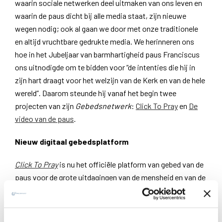
waarin sociale netwerken deel uitmaken van ons leven en
waarin de paus dicht bij alle media staat, zijn nieuwe
wegen nodig; ook al gaan we door met onze traditionele
en altijd vruchtbare gedrukte media. We herinneren ons
hoe in het Jubeljaar van barmhartigheid paus Franciscus
ons uitnodigde om te bidden voor “de intenties die hij ​​in
zijn hart draagt voor het welzijn van de Kerk en van de hele
wereld”. Daarom steunde hij vanaf het begin twee
projecten van zijn
Gebedsnetwerk
:
Click To Pray
en
De
video van de paus
.
Nieuw digitaal gebedsplatform
Click To Pray
is nu het officiële platform van gebed van de
paus voor de grote uitdagingen van de mensheid en van de
missies van de Kerk. Het heeft meer dan 310.000
gebruikers in het Portugees, Spaans, Frans en Engels. In
2017 zullen er ook versies in het Duits, Italiaans en Chinees