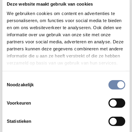
zijn.
Deze website maakt gebruik van cookies
We gebruiken cookies om content en advertenties te
Pauselijke gebedsvideo’s
personaliseren, om functies voor social media te bieden
en om ons websiteverkeer te analyseren. Ook delen we
De video van de paus ontving zeven prijzen, waarvan de
informatie over uw gebruik van onze site met onze
laatste de
Bravo
prijs van de Spaanse
partners voor social media, adverteren en analyse. Deze
bisschoppenconferentie was. Hij wordt gepubliceerd in
partners kunnen deze gegevens combineren met andere
tien talen: Spaans, Engels, Portugees, Frans, Italiaans,
informatie die u aan ze heeft verstrekt of die ze hebben
Chinees (Mandarijns), Arabisch, Duits, Nederlands en
verzameld op basis van uw gebruik van hun services.
Hebreeuws. Het wordt verspreid door middel van de
sociale netwerken van het Vaticaan, netwerken die
Toestemmingsselectie
geschikt zijn voor samenwerking met
De video van de
Noodzakelijk
paus
(
YouTube
,
Facebook
,
Twitter
, WhatsApp) en die van
het Secretariaat van Communicatie (News.va, Radio
Voorkeuren
Vaticana en haar YouTube-kanaal, The Pope App, etc.).
Meer dan dertien miljoen mensen bekijken het in ons
Statistieken
Vaticaanse netwerk. Tijdens het Jubileum van de
barmhartigheid stelde
De video van de paus
paus