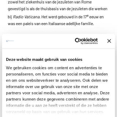
zowel het ziekenhuis van de jezuïeten van Rome
gevestigd is als de thuisbasis van de jezuïeten die werken
e
bij
Radio Vaticana
. Het werd gebouwd in de 17
eeuw en
was een paleis van een Italiaanse adellijke familie.
Zona extraterritoriale
Het gehele complex is
zona extraterritoriale
, wat
betekent dat hoewel het niet echt deel uitmaakt van
Deze website maakt gebruik van cookies
Vaticaanstad, het toch behoort tot de Heilige Stoel en
We gebruiken cookies om content en advertenties te
dezelfde bescherming krijgt als eigendom dat binnen de
personaliseren, om functies voor social media te bieden
muren van het Vaticaan ligt. Je kunt het vergelijken met de
en om ons websiteverkeer te analyseren. Ook delen we
manier waarop een buitenlandse ambassade wordt
informatie over uw gebruik van onze site met onze
beschouwd in een gastland. Wanneer er brand uitbreekt,
partners voor social media, adverteren en analyse. Deze
schiet de Vaticaanse brandweer te hulp; bij een inbraak
partners kunnen deze gegevens combineren met andere
komt de politie van het Vaticaan langs.
informatie die u aan ze heeft verstrekt of die ze hebben
verzameld op basis van uw gebruik van hun services.
In de bijna negentig jaar dat de jezuïeten de curie hun huis