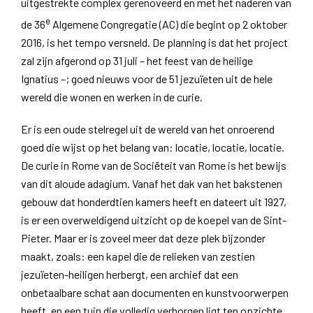
uitgestrekte complex gerenoveerd en met het naderen van
e
de 36
Algemene Congregatie (AC) die begint op 2 oktober
2016, is het tempo versneld. De planning is dat het project
zal zijn afgerond op 31 juli – het feest van de heilige
Ignatius –; goed nieuws voor de 51 jezuïeten uit de hele
wereld die wonen en werken in de curie.
Er is een oude stelregel uit de wereld van het onroerend
goed die wijst op het belang van: locatie, locatie, locatie.
De curie in Rome van de Sociëteit van Rome is het bewijs
van dit aloude adagium. Vanaf het dak van het bakstenen
gebouw dat honderdtien kamers heeft en dateert uit 1927,
is er een overweldigend uitzicht op de koepel van de Sint-
Pieter. Maar er is zoveel meer dat deze plek bijzonder
maakt, zoals: een kapel die de relieken van zestien
jezuïeten-heiligen herbergt, een archief dat een
onbetaalbare schat aan documenten en kunstvoorwerpen
heeft, en een tuin die volledig verborgen ligt ten opzichte