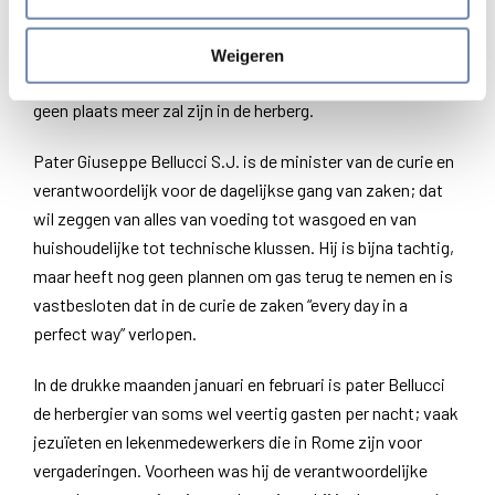
tweehonderdvijftien deelnemers verblijven in
communauteiten van de jezuïeten, wat betekent dat vanaf
Weigeren
eind september er in de normaal gesproken gastvrije curie
geen plaats meer zal zijn in de herberg.
Pater Giuseppe Bellucci S.J. is de minister van de curie en
verantwoordelijk voor de dagelijkse gang van zaken; dat
wil zeggen van alles van voeding tot wasgoed en van
huishoudelijke tot technische klussen. Hij is bijna tachtig,
maar heeft nog geen plannen om gas terug te nemen en is
vastbesloten dat in de curie de zaken “every day in a
perfect way” verlopen.
In de drukke maanden januari en februari is pater Bellucci
de herbergier van soms wel veertig gasten per nacht; vaak
jezuïeten en lekenmedewerkers die in Rome zijn voor
vergaderingen. Voorheen was hij de verantwoordelijke