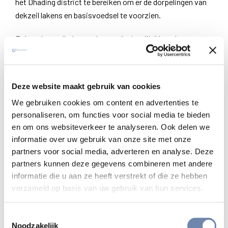
het Dhading district te bereiken om er de dorpelingen van
dekzeil lakens en basisvoedsel te voorzien.
Er is ook noodhulp aan de gang in de wijk ‘Kavre’.
Hiervoor rekenen de jezuïeten op uw hulp en gebed.
Op 26 april 2015, een paar minuten voor de middag, trof
Deze website maakt gebruik van cookies
een enorme aardbeving het centrum van Nepal met
We gebruiken cookies om content en advertenties te
vernietiging tot in Tibet, Bangladesh, Noord-India en
personaliseren, om functies voor social media te bieden
Bhutan. Het onderontwikkeld communicatiesysteem in
en om ons websiteverkeer te analyseren. Ook delen we
Nepal en het gebrek aan coördinatie van de overheid
informatie over uw gebruik van onze site met onze
maken dat we het dodental wellicht nooit zullen kennen.
partners voor social media, adverteren en analyse. Deze
partners kunnen deze gegevens combineren met andere
De meest recente info vindt u op de speciale
informatie die u aan ze heeft verstrekt of die ze hebben
Facebookpagina van de Nepalese jezuïeten.
verzameld op basis van uw gebruik van hun services.
Lees hier hoe de priesterwijding van een
jezuïet op de dag van de aardbeving het leven
Toestemmingsselectie
Noodzakelijk
redde van talrijke Nepalezen, jezuïeten incluis.