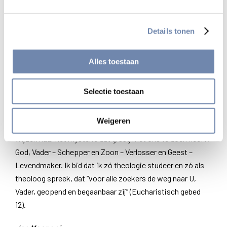
spreken eenzijdig, omdat het het grotere mysterie
vergeet. Daarom heb ik geschreven over “moraalridderij”,
Details tonen
bijvoorbeeld. Of: Soms heeft gelovig spreken vernieuwing
nodig. Helaas wordt vaak te snel “ketter!” geroepen. Dat is
Alles toestaan
historische dommigheid. Want wie zou nu twijfelen aan de
orthodoxie van Thomas van Aquino en Ignatius? Beide
brachten fundamentele vernieuwing, maar beide
Selectie toestaan
ondergingen ook, inderdaad, verdachtmakingen.
Weigeren
De bedoeling daarbij is niet betweterij, maar de richting te
wijzen naar het mysterie dat graag met ons te doen heeft:
God, Vader – Schepper en Zoon – Verlosser en Geest –
Levendmaker. Ik bid dat ik zó theologie studeer en zó als
theoloog spreek, dat “voor alle zoekers de weg naar U,
Vader, geopend en begaanbaar zij” (Eucharistisch gebed
12).