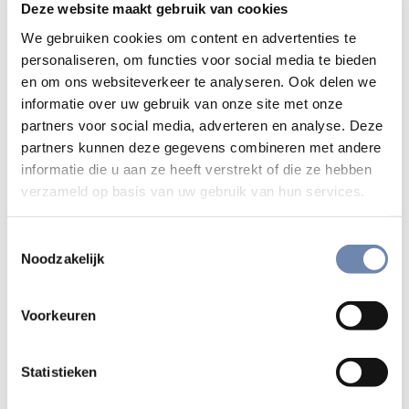
aangesproken weten door dit drama.
Ze is zowel
Deze website maakt gebruik van cookies
bestemd voor kleine groepen als voor individuen.
We gebruiken cookies om content en advertenties te
personaliseren, om functies voor social media te bieden
Het centraal deel van dit gebedstraject bestaat uit zeven
en om ons websiteverkeer te analyseren. Ook delen we
podcasts. Elk gaat in op een verschillend aspect van het
informatie over uw gebruik van onze site met onze
op de vlucht zijn en het verlenen van gastvrijheid. Bij het
partners voor social media, adverteren en analyse. Deze
begin wordt telkens een stilte-oefening aangeboden en
partners kunnen deze gegevens combineren met andere
aan het einde een terugblik.
informatie die u aan ze heeft verstrekt of die ze hebben
verzameld op basis van uw gebruik van hun services.
Elke podcast bestaat uit enkele Bijbelverzen, muziek –
vaak gezongen door vluchtelingen – en vragen om het
Toestemmingsselectie
Bijbelverhaal in het eigen leven binnen te laten komen.
Je
Noodzakelijk
kan bidden met deze podcasts waar en wanneer je wil. Ze
blijven voor onbepaalde tijd online.
Voorkeuren
Je kan de podcasts beluisteren
op
biddenonderweg.org/vluchtelingen
. Je kan ze ook
Statistieken
downloaden op je smartphone of tablet via de App