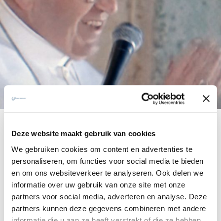
Persmedeling van pater Adolfo
Deze website maakt gebruik van cookies
Nicolás sj
We gebruiken cookies om content en advertenties te
personaliseren, om functies voor social media te bieden
In naam van de Sociëteit van Jezus dank ik God voor de
en om ons websiteverkeer te analyseren. Ook delen we
keuze van de nieuwe Paus, Kardinaal Jorge Mario
informatie over uw gebruik van onze site met onze
Bergoglio sj, wat voor de Kerk een pad vol hoop opent.
partners voor social media, adverteren en analyse. Deze
partners kunnen deze gegevens combineren met andere
Wij allen, jezuïeten, begeleiden onze broeder met ons
informatie die u aan ze heeft verstrekt of die ze hebben