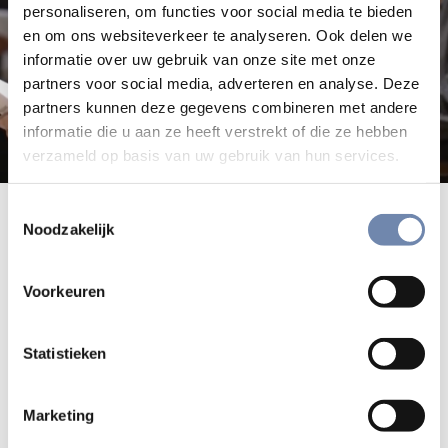
personaliseren, om functies voor social media te bieden
en om ons websiteverkeer te analyseren. Ook delen we
informatie over uw gebruik van onze site met onze
partners voor social media, adverteren en analyse. Deze
partners kunnen deze gegevens combineren met andere
informatie die u aan ze heeft verstrekt of die ze hebben
verzameld op basis van uw gebruik van hun services.
Toestemmingsselectie
14 oktober 2016 in de generale curie
Noodzakelijk
van de jezuïeten
Arturo
Voorkeuren
Video-verslag van de verkiezing van pater
Sosa sj tot de 31st
Statistieken
generale overste van de
Sociëteit van Jezus
.
Marketing