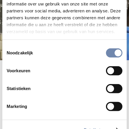
informatie over uw gebruik van onze site met onze
partners voor social media, adverteren en analyse. Deze
partners kunnen deze gegevens combineren met andere
informatie die u aan ze heeft verstrekt of die ze hebben
verzameld op basis van uw gebruik van hun services.
Toestemmingsselectie
Noodzakelijk
Een videoreportage van Loyola
Voorkeuren
Productions
Statistieken
Hieronder vindt u een enthousiasmerende video over
jezuïeten in opleiding in Oost-Afrika, gemaakt door het
Marketing
Amerikaanse Loyola Productions.