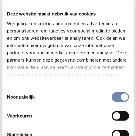
vluchtelingen. Ook op spiritueel niveau.
Deze website maakt gebruik van cookies
Wat
We gebruiken cookies om content en advertenties te
personaliseren, om functies voor social media te bieden
De jezuïeten nodigen je vandaag en de komende
en om ons websiteverkeer te analyseren. Ook delen we
dagen bijzonder uit voor een
audio-gebedstraject rond het
informatie over uw gebruik van onze site met onze
thema van de vluchtelingen
. Het is zowel bestemd voor
partners voor social media, adverteren en analyse. Deze
kleine groepen als voor individuen. Het centraal deel van
partners kunnen deze gegevens combineren met andere
dit gebedstraject bestaat uit zeven podcasts. Elk gaat in
informatie die u aan ze heeft verstrekt of die ze hebben
op een verschillend aspect van het op de vlucht zijn en het
verzameld op basis van uw gebruik van hun services.
verlenen van gastvrijheid. Bij het begin wordt telkens een
stilte-oefening aangeboden en aan het einde een terugblik.
Toestemmingsselectie
Noodzakelijk
Hoe
Voorkeuren
Elke podcast bestaat uit enkele Bijbelverzen, muziek –
vaak gezongen door vluchtelingen – en vragen om het
Bijbelverhaal in het eigen leven binnen te laten komen. Je
Statistieken