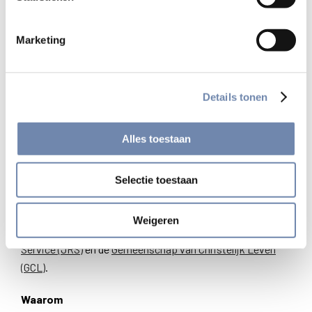
kan bidden met deze podcasts waar en wanneer je wil. Ze
blijven voor onbepaalde tijd online.
Marketing
Waar
Je kan de podcasts beluisteren
Details tonen
op
biddenonderweg.org/vluchtelingen
. Je kan ze ook
downloaden op je smartphone of tablet via de App
Alles toestaan
van
Bidden Onderweg
(
iOS
en
Android
).
Selectie toestaan
Wie
Dit gebedstraject is het resultaat van een samenwerking
Weigeren
tussen
Bidden Onderweg (BO)
met de
Jesuit Refugee
Service (JRS)
en de
Gemeenschap van Christelijk Leven
(GCL)
.
Waarom