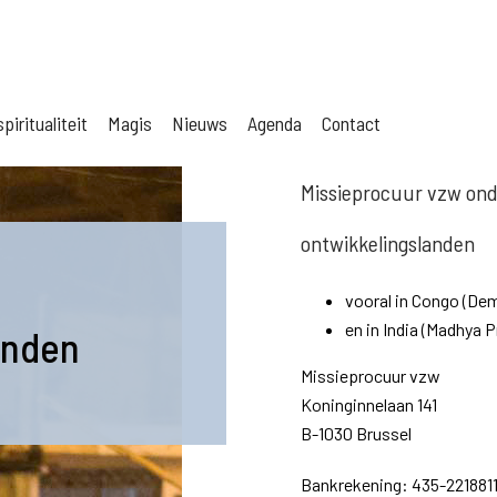
piritualiteit
Magis
Nieuws
Agenda
Contact
Missieprocuur vzw ond
ontwikkelingslanden
vooral in Congo (De
en in India (Madhya 
anden
Missieprocuur vzw
Koninginnelaan 141
B-1030 Brussel
Bankrekening: 435-2218811