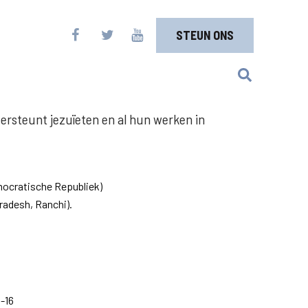
STEUN ONS
ersteunt jezuïeten en al hun werken in
mocratische Republiek)
Pradesh, Ranchi).
-16