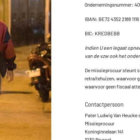
Ondernemingsnummer: 409
IBAN: BE72 4352 2188 1116
BIC: KREDBEBB
Indien U een legaat opn
van de vzw ook het ond
De missieprocuur steunt st
retraitehuizen, waarvoor 
waarvoor geen fiscaal att
Contactpersoon
Pater Ludwig Van Heucke 
Missieprocuur
Koninginnelaan 141
1030 Brussel