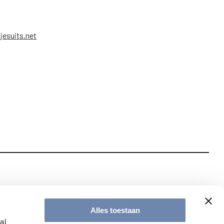
jesuits.net
te met onze nieuwsbrief
Alles toestaan
al