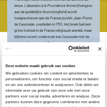
eeuw. L’abandon à la Providence divine (Overgave
aan de goddelijke Voorzienigheid) wordt
toegeschreven aan de Franse jezuïet Jean-Pierre
de Caussade, overleden in 1751. Het boek had een
grote invloed in de Franse religieuze wereld, maar
blijkens recent onderzoek kan Caussade niet de
auteur zijn geweest. Dat was veeleer een
vrouwelijke religieuze.
Het werk is ook in het Nederlands al bekend onder de titel
Deze website maakt gebruik van cookies
"Het sacrament van het moment zelf" en sommigen lezen
We gebruiken cookies om content en advertenties te
er een christelijke vorm van boeddhisme in. Maar het is op
personaliseren, om functies voor social media te bieden
en top katholiek. De auteur legt sterk de nadruk op het
en om ons websiteverkeer te analyseren. Ook delen we
actuele van het Woord van God.
informatie over uw gebruik van onze site met onze
partners voor social media, adverteren en analyse. Deze
De gewijde geschiedenis gaat voort in de ziel die zich
partners kunnen deze gegevens combineren met andere