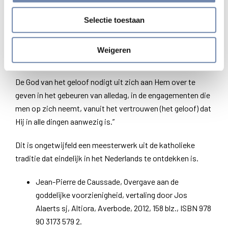
een manier die overeenstemt met het moderne aanvoelen
in een ontkerstende samenleving. God die niet langer
Selectie toestaan
vanzelfsprekend is, steeds meer wijkt uit de geschiedenis,
die niet langer doorgegeven kan worden en onbereikbaar is
Weigeren
geworden voor verstand en gevoel.
De God van het geloof nodigt uit zich aan Hem over te
geven in het gebeuren van alledag, in de engagementen die
men op zich neemt, vanuit het vertrouwen (het geloof) dat
Hij in alle dingen aanwezig is.”
Dit is ongetwijfeld een meesterwerk uit de katholieke
traditie dat eindelijk in het Nederlands te ontdekken is.
Jean-Pierre de Caussade, Overgave aan de
goddelijke voorzienigheid, vertaling door Jos
Alaerts sj, Altiora, Averbode, 2012, 158 blz., ISBN 978
90 3173 579 2.